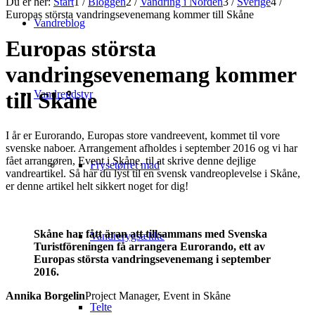
Du er her:
Start
1
/
Bloggen
2
/
Vandring i Norden
3
/
Sverige
4
/
Europas största vandringsevenemang kommer till Skåne
Vandreblog
Europas största
vandringsevenemang kommer
Vandreudstyr
till Skåne
I år er Eurorando, Europas store vandreevent, kommet til vore
svenske naboer. Arrangement afholdes i september 2016 og vi har
fået arrangøren, Event i Skåne, til at skrive denne dejlige
Frysetørret mad
vandreartikel. Så har du lyst til en svensk vandreoplevelse i Skåne,
er denne artikel helt sikkert noget for dig!
Skåne har fått äran att tillsammans med Svenska
Vandrerygsække
Turistföreningen få arrangera Eurorando, ett av
Europas största vandringsevenemang i september
2016.
Annika Borgelin
Project Manager, Event in Skåne
Telte