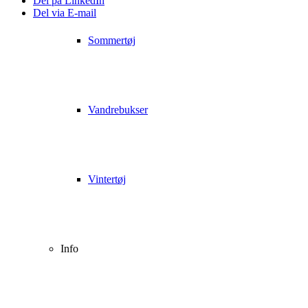
Del på LinkedIn
Del via E-mail
Sommertøj
Vandrebukser
Vintertøj
Info