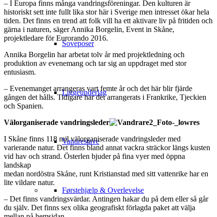
– I Europa finns många vandringsföreningar. Den kulturen är
historiskt sett inte fullt lika stor här i Sverige men intresset ökar hela
tiden. Det finns en trend att folk vill ha ett aktivare liv på fritiden och
gärna i naturen, säger Annika Borgelin, Event in Skåne,
projektledare för Eurorando 2016.
Soveposer
Annika Borgelin har arbetat tolv år med projektledning och
produktion av evenemang och tar sig an uppdraget med stor
entusiasm.
– Evenemanget arrangeras vart femte år och det här blir fjärde
Liggeunderlag
gången det hålls. Tidigare har det arrangerats i Frankrike, Tjeckien
och Spanien.
Välorganiserade vandringsleder
I Skåne finns 118 mil välorganiserade vandringsleder med
Vandrestave
varierande natur. Det finns bland annat vackra sträckor längs kusten
vid hav och strand. Österlen bjuder på fina vyer med öppna
landskap
medan nordöstra Skåne, runt Kristianstad med sitt vattenrike har en
lite vildare natur.
Førstehjælp & Overlevelse
– Det finns vandringsvärdar. Antingen hakar du på dem eller så går
du själv. Det finns sex olika geografiskt förlagda paket att välja
mellan på hemsidan.