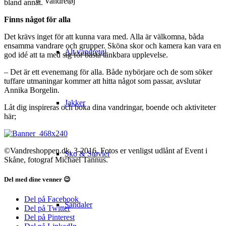
Vandretøj
bland annat.
Finns något för alla
Det krävs inget för att kunna vara med. Alla är välkomna, båda
ensamma vandrare och grupper. Sköna skor och kamera kan vara en
Alt vandretøj
god idé att ta med sig för bästa tänkbara upplevelse.
– Det är ett evenemang för alla. Både nybörjare och de som söker
tuffare utmaningar kommer att hitta något som passar, avslutar
Annika Borgelin.
Jakker
Låt dig inspireras och boka dina vandringar, boende och aktiviteter
här;
©Vandreshoppen.dk, 3-2016. Fotos er venligst udlånt af Event i
Sko & Støvler
Skåne, fotograf Michael Tannus.
Del med dine venner 😉
Del på Facebook
Sandaler
Del på Twitter
Del på Pinterest