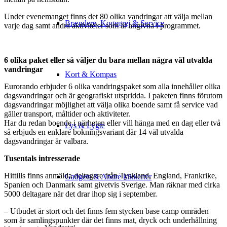
Under evenemanget finns det 80 olika vandringar att välja mellan
Brændere, Kogegrej & Service
varje dag samt andra aktiviteter som är angivna i programmet.
6 olika paket eller så väljer du bara mellan några väl utvalda
vandringar
Kort & Kompas
Eurorando erbjuder 6 olika vandringspaket som alla innehåller olika
dagsvandringar och är geografiskt utspridda. I paketen finns förutom
dagsvandringar möjlighet att välja olika boende samt få service vad
gäller transport, måltider och aktiviteter.
Har du redan boende i närheten eller vill hänga med en dag eller två
Lys & Lygte
så erbjuds en enklare bokningsvariant där 14 väl utvalda
dagsvandringar är valbara.
Tusentals intresserade
Hittills finns anmälda deltagare från Tyskland, England, Frankrike,
Gadgets & Andre kikkerter
Spanien och Danmark samt givetvis Sverige. Man räknar med cirka
5000 deltagare när det drar ihop sig i september.
– Utbudet är stort och det finns fem stycken base camp områden
som är samlingspunkter där det finns mat, dryck och underhållning