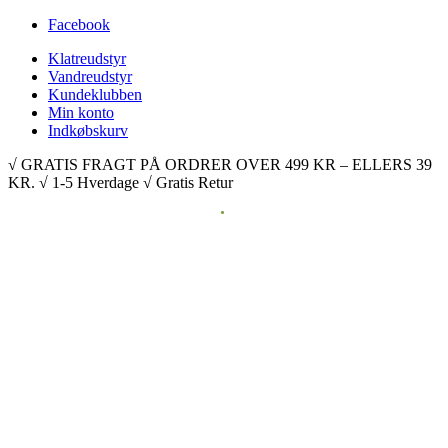
Facebook
Klatreudstyr
Vandreudstyr
Kundeklubben
Min konto
Indkøbskurv
√ GRATIS FRAGT PÅ ORDRER OVER 499 KR – ELLERS 39
KR. √ 1-5 Hverdage √ Gratis Retur