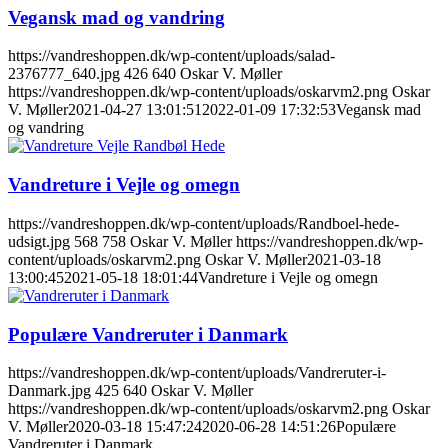
Vegansk mad og vandring
https://vandreshoppen.dk/wp-content/uploads/salad-
2376777_640.jpg
426
640
Oskar V. Møller
https://vandreshoppen.dk/wp-content/uploads/oskarvm2.png
Oskar
V. Møller
2021-04-27 13:01:51
2022-01-09 17:32:53
Vegansk mad
og vandring
Vandreture i Vejle og omegn
https://vandreshoppen.dk/wp-content/uploads/Randboel-hede-
udsigt.jpg
568
758
Oskar V. Møller
https://vandreshoppen.dk/wp-
content/uploads/oskarvm2.png
Oskar V. Møller
2021-03-18
13:00:45
2021-05-18 18:01:44
Vandreture i Vejle og omegn
Populære Vandreruter i Danmark
https://vandreshoppen.dk/wp-content/uploads/Vandreruter-i-
Danmark.jpg
425
640
Oskar V. Møller
https://vandreshoppen.dk/wp-content/uploads/oskarvm2.png
Oskar
V. Møller
2020-03-18 15:47:24
2020-06-28 14:51:26
Populære
Vandreruter i Danmark