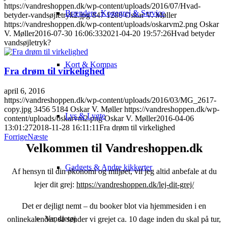
https://vandreshoppen.dk/wp-content/uploads/2016/07/Hvad-
Brændere, Kogegrej & Service
betyder-vandsøjletryk2.jpg
847
1280
Oskar V. Møller
https://vandreshoppen.dk/wp-content/uploads/oskarvm2.png
Oskar
V. Møller
2016-07-30 16:06:33
2021-04-20 19:57:26
Hvad betyder
vandsøjletryk?
Kort & Kompas
Fra drøm til virkelighed
april 6, 2016
https://vandreshoppen.dk/wp-content/uploads/2016/03/MG_2617-
copy.jpg
3456
5184
Oskar V. Møller
https://vandreshoppen.dk/wp-
Lys & Lygte
content/uploads/oskarvm2.png
Oskar V. Møller
2016-04-06
13:01:27
2018-11-28 16:11:11
Fra drøm til virkelighed
Forrige
Næste
Velkommen til Vandreshoppen.dk
Gadgets & Andre kikkerter
Af hensyn til din økonomi og miljøet, vil jeg altid anbefale at du
lejer dit grej:
https://vandreshoppen.dk/lej-dit-grej/
Det er dejligt nemt – du booker blot via hjemmesiden i en
Vandretøj
onlinekalender, så sender vi grejet ca. 10 dage inden du skal på tur,