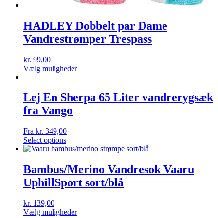
HADLEY Dobbelt par Dame
Vandrestrømper Trespass
kr.
99,00
Dette
Vælg muligheder
vare
har
flere
Lej En Sherpa 65 Liter vandrerygsæk
varianter.
fra Vango
Mulighederne
kan
vælges
Fra
kr.
349,00
på
Select options
varesiden
Bambus/Merino Vandresok Vaaru
UphillSport sort/blå
kr.
139,00
Dette
Vælg muligheder