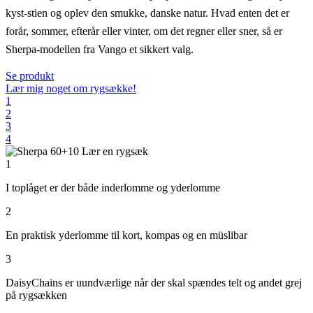
kyst-stien og oplev den smukke, danske natur. Hvad enten det er
forår, sommer, efterår eller vinter, om det regner eller sner, så er
Sherpa-modellen fra Vango et sikkert valg.
Se produkt
Lær mig noget om rygsække!
1
2
3
4
1
I toplåget er der både inderlomme og yderlomme
2
En praktisk yderlomme til kort, kompas og en müslibar
3
DaisyChains er uundværlige når der skal spændes telt og andet grej
på rygsækken