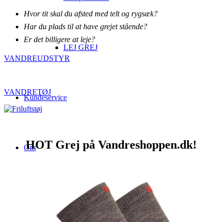
Hvor tit skal du afsted med telt og rygsæk?
Har du plads til at have grejet stående?
Er det billigere at leje?
LEJ GREJ
VANDREUDSTYR
VANDRETØJ
Kundeservice
HOT Grej på Vandreshoppen.dk!
Om
Information