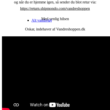
og når du er hjemme igen, så sender du blot retur via:
https://return.shipmondo.com/vandreshoppen
Med venlig hilsen
Alt vandretøj
Oskar, indehaver af Vandreshoppen.dk
Jakker
Sko & Støvler
Sandaler