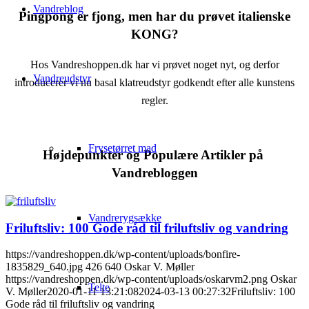
Vandreblog
Pingpong er fjong, men har du prøvet italienske
KONG?
Hos Vandreshoppen.dk har vi prøvet noget nyt, og derfor
Vandreudstyr
introducerer vi nu basal klatreudstyr godkendt efter alle kunstens
regler.
Frysetørret mad
Højdepunkter og Populære Artikler på
Vandrebloggen
Vandrerygsække
Friluftsliv: 100 Gode råd til friluftsliv og vandring
https://vandreshoppen.dk/wp-content/uploads/bonfire-
1835829_640.jpg
426
640
Oskar V. Møller
https://vandreshoppen.dk/wp-content/uploads/oskarvm2.png
Oskar
Telte
V. Møller
2020-01-11 13:21:08
2024-03-13 00:27:32
Friluftsliv: 100
Gode råd til friluftsliv og vandring