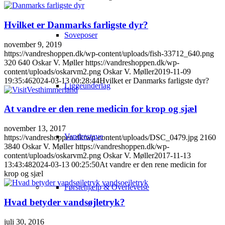
Hvilket er Danmarks farligste dyr?
Soveposer
november 9, 2019
https://vandreshoppen.dk/wp-content/uploads/fish-33712_640.png
320
640
Oskar V. Møller
https://vandreshoppen.dk/wp-
content/uploads/oskarvm2.png
Oskar V. Møller
2019-11-09
19:35:46
2024-03-13 00:28:44
Hvilket er Danmarks farligste dyr?
Liggeunderlag
At vandre er den rene medicin for krop og sjæl
november 13, 2017
Vandrestave
https://vandreshoppen.dk/wp-content/uploads/DSC_0479.jpg
2160
3840
Oskar V. Møller
https://vandreshoppen.dk/wp-
content/uploads/oskarvm2.png
Oskar V. Møller
2017-11-13
13:43:48
2024-03-13 00:25:50
At vandre er den rene medicin for
krop og sjæl
Førstehjælp & Overlevelse
Hvad betyder vandsøjletryk?
juli 30, 2016