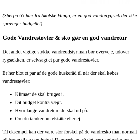
(Sherpa 65 liter fra Skotske Vango, er en god vandrerygsæk der ikke
sprænger budgettet)
Gode Vandrestøvler & sko gør en god vandretur
Det andet vigtige stykke vandreudstyr man bør overveje, udover
rygsækken, er selvsagt et par gode vandrestøvler.
Er her blot et par af de gode huskeråd til når der skal købes
vandrestøvler:
Klimaet de skal bruges i.
Dit budget kontra vægt.
Hvor lange vandreture du skal ud på.
Om du tænker ankelstøtte eller ej.
Til eksempel kan der være stor forskel på de vandresko man normalt
vil bruge til en vandretur i Danmark, og så det par vandresko man