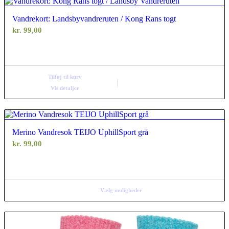
Vandrekort: Landsbyvandreruten / Kong Rans togt
kr.
99,00
Tilføj til kurv
Vis detaljer
Merino Vandresok TEIJO UphillSport grå
kr.
99,00
Vælg muligheder