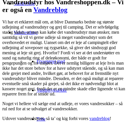
Vandreudstyr hos Vandreshoppen.dk – Vi
Vandreblog
er også en
Vandreblog
Vi har et erklæret mål om, at blive Danmarks bedste og største
udlejning af vandreudstyr og grej til camping. Det er selvfølgelig
stadig sådan, at man kan købe det vandreudstyr man ønsker, men
Vandreudstyr
samtidig så vil vi gerne udleje så meget vandreudstyr som det
overhovedet er muligt. Uanset om det er leje af campingtelt eller
udlejning af soveposer og rygsække, så giver det sindssygt god
mening at leje sit grej. Hvorfor? Fordi vi ser at det understøtter en
sund og naturlig ring af deleøkonomi, der både er godt for
Frysetørret mad
pengepungen og for miljøet. Det er nemlig billigere at leje hvis man
ikke har det store behov for at have udstyret stående, og så kan man
dele grejet med andre, hvilket gør, at behovet for at fremstille nyt
vandreudstyr bliver mindre. Desuden, er det også muligt at reparere
eventuelle små skader på grejet, så det ikke er nødvendigt blot at
kassere noget grej, fordi der er en mindre skade eller lignende vi kan
Vandrerygsække
reparere frem for at smide ud.
Noget vi hellere vil sælge end at udleje, er vores vandresokker – så
rul ned for at se udvalget af vandresokker.
Udover vandreudstyret, så ta’ og kig forbi vores
vandreblog
!
Telte