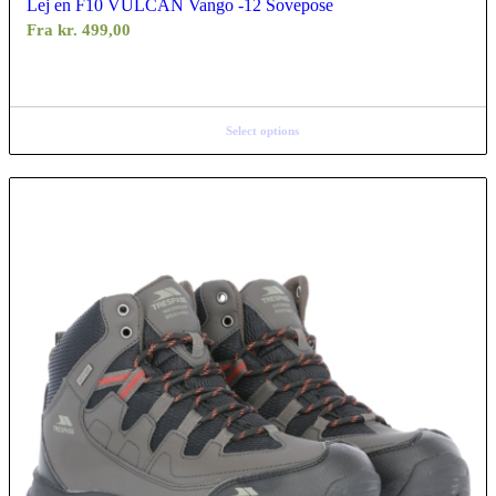
Lej en F10 VULCAN Vango -12 Sovepose
Fra
kr.
499,00
Select options