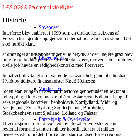
LÆS OGSÅ Fra drøm til virkelighed
Historie
Soveposer
Interforce blev etableret i 1999 som en direkte konsekvens af
Forsvarets stigende engagement i internationale fredsmissioner. Det
stod hurtigt klart,
at omfanget af udstationeringer ville betyde, at der i højere grad blev
Liggeunderlag
brug for at trække på de ca. 10.000 danskere, der ved siden af deres
civile job havde en rådighedskontrakt med Forsvaret.
Initiativet blev taget af daværende forsvarschef, general Christian
Hvidt og tidligere finansminister Knud Heinesen.
Vandrestave
Siden etableringen i 1999 har Interforce gennemgået en regional
udbygning. Ud over landskomitéen består organisationen i dag af
seks regionale komitéer i henholdsvis Nordjylland, Midt- og
Vestjylland, Fyn-, Syd- og Sønderjylland, Bornholm,
Storkøbenhavn samt Sjælland, Lolland og Falster.
Førstehjælp & Overlevelse
I hver region er der udpeget en civil lokal erhvervsleder som
regional formand samt en militær koordinator fra et militær
tjenestested i området. Formanden står i spidsen for en regional