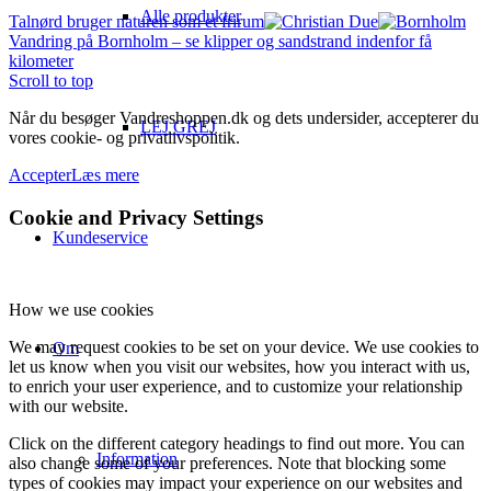
Alle produkter
Talnørd bruger naturen som et frirum
Vandring på Bornholm – se klipper og sandstrand indenfor få
kilometer
Scroll to top
Når du besøger Vandreshoppen.dk og dets undersider, accepterer du
LEJ GREJ
vores cookie- og privatlivspolitik.
Accepter
Læs mere
Cookie and Privacy Settings
Kundeservice
How we use cookies
We may request cookies to be set on your device. We use cookies to
Om
let us know when you visit our websites, how you interact with us,
to enrich your user experience, and to customize your relationship
with our website.
Click on the different category headings to find out more. You can
Information
also change some of your preferences. Note that blocking some
types of cookies may impact your experience on our websites and