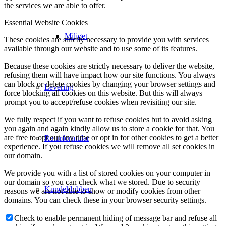
the services we are able to offer.
Essential Website Cookies
Miljøet
These cookies are strictly necessary to provide you with services
available through our website and to use some of its features.
Because these cookies are strictly necessary to deliver the website,
refusing them will have impact how our site functions. You always
can block or delete cookies by changing your browser settings and
Levering
force blocking all cookies on this website. But this will always
prompt you to accept/refuse cookies when revisiting our site.
We fully respect if you want to refuse cookies but to avoid asking
you again and again kindly allow us to store a cookie for that. You
are free to opt out any time or opt in for other cookies to get a better
Returformular
experience. If you refuse cookies we will remove all set cookies in
our domain.
We provide you with a list of stored cookies on your computer in
our domain so you can check what we stored. Due to security
Kundeklubben
reasons we are not able to show or modify cookies from other
domains. You can check these in your browser security settings.
Check to enable permanent hiding of message bar and refuse all