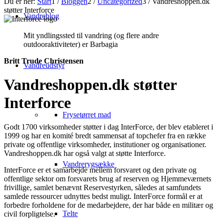
Du er her:
Start
1
/
Bloggen
2
/
Uncategorized
3
/
Vandreshoppen.dk
støtter Interforce
Vandreblog
Mit yndlingssted til vandring (og flere andre
outdooraktiviteter) er Barbagia
Britt Trude Christensen
Vandreudstyr
Vandreshoppen.dk støtter
Interforce
Frysetørret mad
Godt 1700 virksomheder støtter i dag InterForce, der blev etableret i
1999 og har en komité bredt sammensat af topchefer fra en række
private og offentlige virksomheder, institutioner og organisationer.
Vandreshoppen.dk har også valgt at støtte Interforce.
Vandrerygsække
InterForce er et samarbejde mellem forsvaret og den private og
offentlige sektor om forsvarets brug af reserven og Hjemmeværnets
frivillige, samlet benævnt Reservestyrken, således at samfundets
samlede ressourcer udnyttes bedst muligt. InterForce formål er at
forbedre forholdene for de medarbejdere, der har både en militær og
Telte
civil forpligtelse.