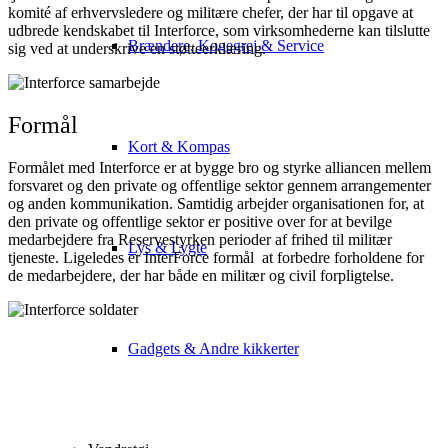
komité af erhvervsledere og militære chefer, der har til opgave at
udbrede kendskabet til Interforce, som virksomhederne kan tilslutte
Brændere, Kogegrej & Service
sig ved at underskrive en støtteerklæring.
Formål
Kort & Kompas
Formålet med Interforce er at bygge bro og styrke alliancen mellem
forsvaret og den private og offentlige sektor gennem arrangementer
og anden kommunikation. Samtidig arbejder organisationen for, at
den private og offentlige sektor er positive over for at bevilge
medarbejdere fra Reservestyrken perioder af frihed til militær
Lys & Lygte
tjeneste. Ligeledes er InterForce formål at forbedre forholdene for
de medarbejdere, der har både en militær og civil forpligtelse.
Gadgets & Andre kikkerter