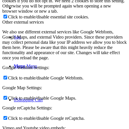
cookies if you do not opt in. We need 2 cookies to store this setting.
Otherwise you will be prompted again when opening a new
browser window or new a tab.
Click to enable/disable essential site cookies.
Other external services
We also use different external services like Google Webfonts,
Søg
Google Maps, and external Video providers. Since these providers
may collect personal data like your IP address we allow you to block
them here. Please be aware that this might heavily reduce the
functionality and appearance of our site. Changes will take effect
once you reload the page.
Menu
Menu
Google Webfont Settings:
Click to enable/disable Google Webfonts.
Google Map Settings:
Click to enable/disable Google Maps.
0
Shopping Cart
Google reCaptcha Settings:
Click to enable/disable Google reCaptcha.
Vimeo and Youtube video embeds: