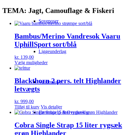
TEMA: Jagt, Camouflage & Fiskeri
Soveposer
Bambus/Merino Vandresok Vaaru
UphillSport sort/blå
Liggeunderlag
kr.
139,00
Dette
Vælg muligheder
vare
har
flere
Blackthorn 2 pers. telt Highlander
Vandrestave
varianter.
letvægts
Mulighederne
kan
vælges
kr.
999,00
på
Tilføj til kurv
Vis detaljer
varesiden
Førstehjælp & Overlevelse
Cobra Single Strap 15 liter rygsæk
grøn Highlander