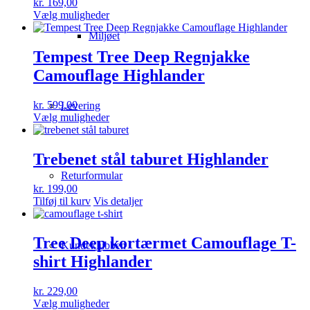
kr.
169,00
på
Dette
Vælg muligheder
varesiden
vare
Miljøet
har
flere
Tempest Tree Deep Regnjakke
varianter.
Camouflage Highlander
Mulighederne
kan
vælges
kr.
599,00
Levering
på
Dette
Vælg muligheder
varesiden
vare
har
flere
Trebenet stål taburet Highlander
varianter.
Returformular
Mulighederne
kr.
199,00
kan
Tilføj til kurv
Vis detaljer
vælges
på
varesiden
Tree Deep kortærmet Camouflage T-
Kundeklubben
shirt Highlander
kr.
229,00
Dette
Vælg muligheder