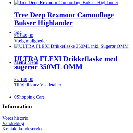
vare
har
flere
Tree Deep Rexmoor Camouflage
varianter.
Bukser Highlander
Mulighederne
kan
Søg
vælges
kr.
649,00
på
Dette
Vælg muligheder
varesiden
vare
har
flere
ULTRA FLEXI Drikkeflaske med
varianter.
Menu
Menu
sugerør 350ML OMM
Mulighederne
kan
vælges
kr.
149,00
på
Tilføj til kurv
Vis detaljer
varesiden
0
Shopping Cart
Information
Vores historie
Vandreblog
Kontakt kundeservice