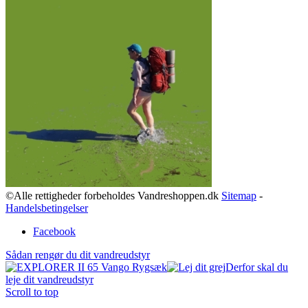
©Alle rettigheder forbeholdes Vandreshoppen.dk
Sitemap
-
Handelsbetingelser
Facebook
Sådan rengør du dit vandreudstyr
Derfor skal du
leje dit vandreudstyr
Scroll to top