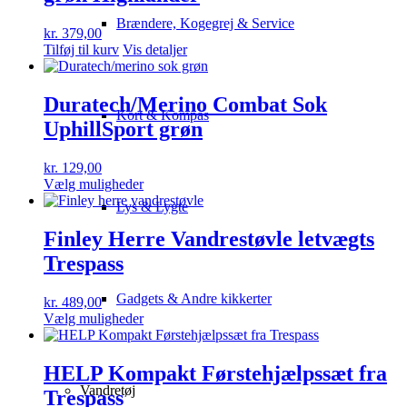
Brændere, Kogegrej & Service
kr.
379,00
Tilføj til kurv
Vis detaljer
Duratech/Merino Combat Sok
Kort & Kompas
UphillSport grøn
kr.
129,00
Dette
Vælg muligheder
vare
Lys & Lygte
har
flere
Finley Herre Vandrestøvle letvægts
varianter.
Trespass
Mulighederne
kan
vælges
Gadgets & Andre kikkerter
kr.
489,00
på
Dette
Vælg muligheder
varesiden
vare
har
flere
HELP Kompakt Førstehjælpssæt fra
varianter.
Vandretøj
Trespass
Mulighederne