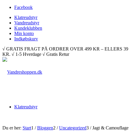
Facebook
Klatreudstyr
Vandreudstyr
Kundeklubben
Min konto
Indkøbskurv
√ GRATIS FRAGT PÅ ORDRER OVER 499 KR – ELLERS 39
KR. √ 1-5 Hverdage √ Gratis Retur
Klatreudstyr
Du er her:
Start
1
/
Bloggen
2
/
Uncategorized
3
/
Jagt & Camouflage