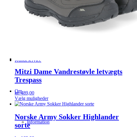
LEJ GREJ
Kundeservice
Mitzi Dame Vandrestøvle letvægts
Trespass
Om
kr.
489,00
Dette
Vælg muligheder
vare
har
flere
Norske Army Sokker Highlander
varianter.
Information
sorte
Mulighederne
kan
vælges