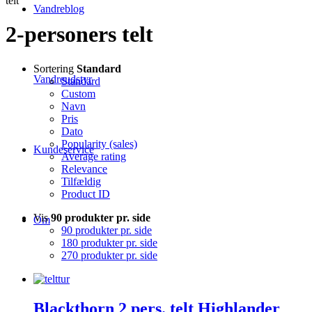
telt
Vandreblog
2-personers telt
Sortering
Standard
Vandreudstyr
Standard
Custom
Navn
Pris
Dato
Popularity (sales)
Kundeservice
Average rating
Relevance
Tilfældig
Product ID
Vis
90 produkter pr. side
Om
90 produkter pr. side
180 produkter pr. side
270 produkter pr. side
Blackthorn 2 pers. telt Highlander