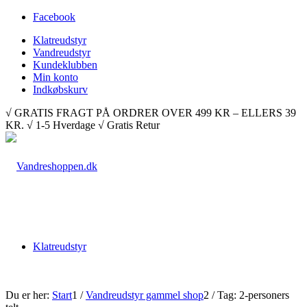
Facebook
Klatreudstyr
Vandreudstyr
Kundeklubben
Min konto
Indkøbskurv
√ GRATIS FRAGT PÅ ORDRER OVER 499 KR – ELLERS 39
KR. √ 1-5 Hverdage √ Gratis Retur
Klatreudstyr
Du er her:
Start
1
/
Vandreudstyr gammel shop
2
/
Tag: 2-personers