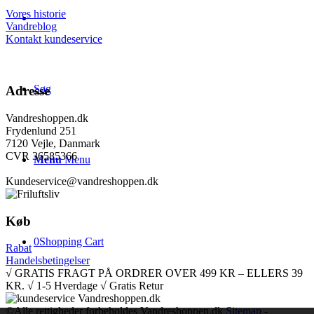
Vores historie
Vandreblog
Kontakt kundeservice
Søg
Adresse
Vandreshoppen.dk
Frydenlund 251
7120 Vejle, Danmark
CVR 36585366
Menu
Menu
Kundeservice@vandreshoppen.dk
Køb
0
Shopping Cart
Rabat
Handelsbetingelser
√ GRATIS FRAGT PÅ ORDRER OVER 499 KR – ELLERS 39
KR. √ 1-5 Hverdage √ Gratis Retur
©Alle rettigheder forbeholdes Vandreshoppen.dk
Sitemap
-