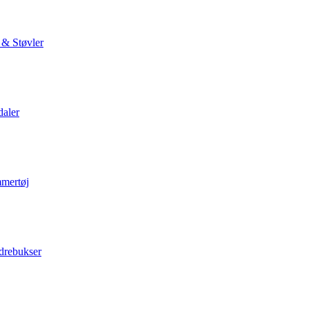
 & Støvler
daler
mertøj
drebukser