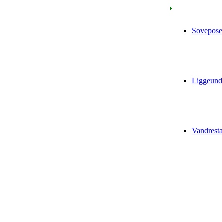
Sovepose
Liggeund
Vandrest