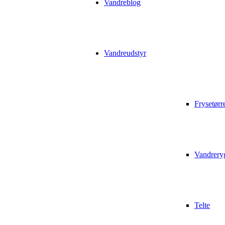
Vandreblog
Vandreudstyr
Frysetørr
Vandrery
Telte