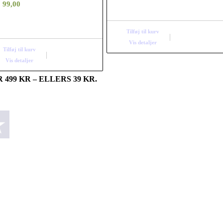
.
99,00
Tilføj til kurv
Vis detaljer
Tilføj til kurv
Vis detaljer
499 KR – ELLERS 39 KR.