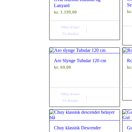
Se
Lanyard
kr
kr.
1.199,00
Tilføj til kurv
Vis detaljer
Aro Slynge Tubular 120 cm
Ro
kr.
69,00
kr
Tilføj til kurv
Vis detaljer
Chuy klassisk Descender
Gu