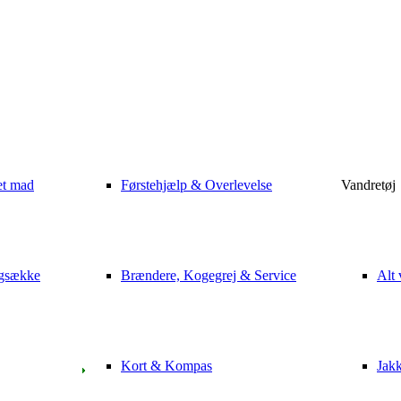
et mad
Førstehjælp & Overlevelse
Vandretøj
gsække
Brændere, Kogegrej & Service
Alt 
Kort & Kompas
Jak