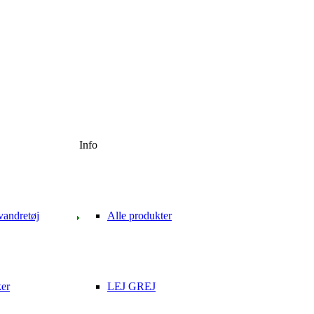
Info
vandretøj
Alle produkter
ker
LEJ GREJ