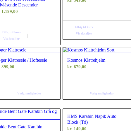
kr.
349,00
lvlåsende Descender
.
1.199,00
Tilføj til kurv
Tilføj til kurv
Vis detaljer
Vis detaljer
ger Klatresele / Hoftesele
Kosmos Klatrehjelm
.
899,00
kr.
679,00
Vælg muligheder
Vælg muligheder
HMS Karabin Napik Auto
Block (Tri)
ide Bent Gate Karabin
kr.
149,00