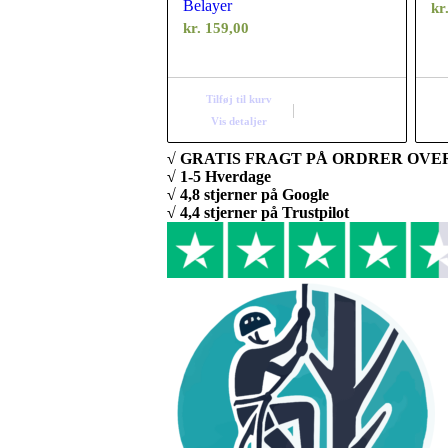
Belayer
kr
kr.
159,00
Tilføj til kurv
Vis detaljer
√ GRATIS FRAGT PÅ ORDRER OVER 
√ 1-5 Hverdage
√ 4,8 stjerner på Google
√ 4,4 stjerner på Trustpilot