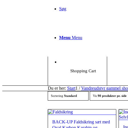
Søg
Menu
Menu
Shopping Cart
Du er her:
Start
1
/
Vandreudstyr gammel sh
Sortering
Standard
Vis
90 produkter pr. side
BACK-UP Faldsikring sæt med
In
Oval Karbon Karabin og