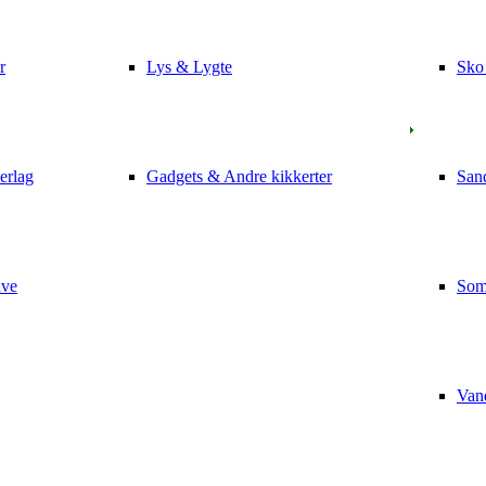
r
Lys & Lygte
Sko
erlag
Gadgets & Andre kikkerter
San
ave
Som
Van