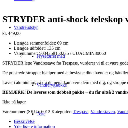
STRYDER anti-shock teleskop 
Vandreudstyr
kr.
449,00
Længde sammenfoldet: 69 cm
Længde udfoldet: 135 cm
Varenummer: 5034358150235 / UUACMIN30060
Frysetørret mad
STRYDER lette Vandrestave fra Trespass, vurderer vi til at være go
De polstrede stropper hjælper med at beskytte dine hænder og håndled, 
Lavet i aluminium, så du du nemt kan bære dem med dig, og stroppe dem
Vandrerygsække
BEMÆRK! De leveres som dobbelt pakke – du får altså 2 vandres
Ikke på lager
Varenummer (SKU):
6012
Kategorier:
Trespass
,
Vandrestaven
,
Vandr
Telte
Beskrivelse
Yderligere information