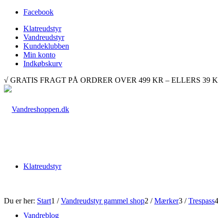
Facebook
Klatreudstyr
Vandreudstyr
Kundeklubben
Min konto
Indkøbskurv
√ GRATIS FRAGT PÅ ORDRER OVER 499 KR – ELLERS 39 KR. √ 
Klatreudstyr
Du er her:
Start
1
/
Vandreudstyr gammel shop
2
/
Mærker
3
/
Trespass
Vandreblog