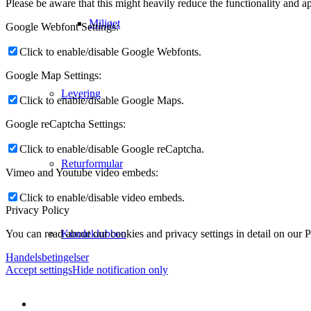
Please be aware that this might heavily reduce the functionality and a
Miljøet
Google Webfont Settings:
Click to enable/disable Google Webfonts.
Google Map Settings:
Levering
Click to enable/disable Google Maps.
Google reCaptcha Settings:
Click to enable/disable Google reCaptcha.
Returformular
Vimeo and Youtube video embeds:
Click to enable/disable video embeds.
Privacy Policy
Kundeklubben
You can read about our cookies and privacy settings in detail on our 
Handelsbetingelser
Accept settings
Hide notification only