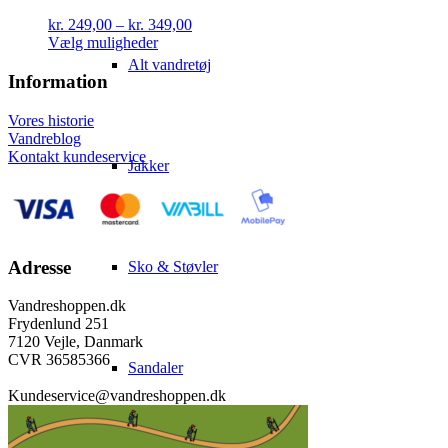
Mulighederne
Prisinterval:
kr.
249,00
–
kr.
349,00
kan
Dette
kr. 249,00
Vælg muligheder
vælges
vare
til
Alt vandretøj
på
har
kr. 349,00
Information
varesiden
flere
varianter.
Vores historie
Mulighederne
Vandreblog
kan
Kontakt kundeservice
Jakker
vælges
på
varesiden
Adresse
Sko & Støvler
Vandreshoppen.dk
Frydenlund 251
7120 Vejle, Danmark
CVR 36585366
Sandaler
Kundeservice@vandreshoppen.dk