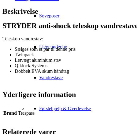
Beskrivelse
Soveposer
STRYDER anti-shock teleskop vandrestave
Teleskop vandrestav:
Liggeunderlag
Sælges som et par til denne pris
Twinpack
Letvægt aluminium stav
Qiklock Systems
Dobbelt EVA skum håndtag
Vandrestave
Yderligere information
Førstehjælp & Overlevelse
Brand
Trespass
Relaterede varer