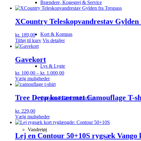
Brændere, Kogegrej & Service
XCountry Teleskopvandrestav Gylden 
Kort & Kompas
kr.
189,00
Tilføj til kurv
Vis detaljer
Gavekort
Lys & Lygte
Prisinterval:
kr.
100,00
–
kr.
1.000,00
Dette
kr. 100,00
Vælg muligheder
vare
til
har
kr. 1.000,00
flere
Tree Deep kortærmet Camouflage T-sh
Gadgets & Andre kikkerter
varianter.
Mulighederne
kr.
229,00
kan
Dette
Vælg muligheder
vælges
vare
på
har
varesiden
Vandretøj
flere
Lej en Contour 50+10S rygsæk Vango 
varianter.