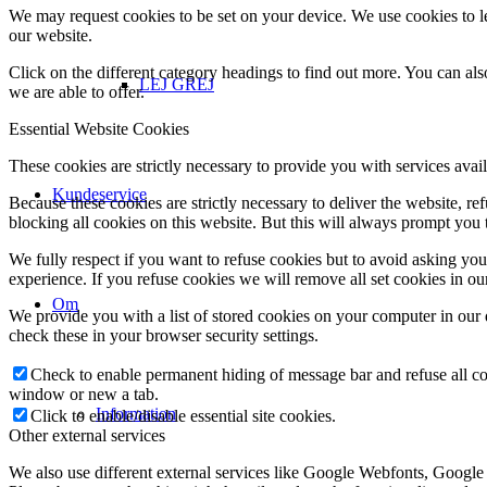
We may request cookies to be set on your device. We use cookies to le
our website.
Click on the different category headings to find out more. You can a
LEJ GREJ
we are able to offer.
Essential Website Cookies
These cookies are strictly necessary to provide you with services avail
Kundeservice
Because these cookies are strictly necessary to deliver the website, 
blocking all cookies on this website. But this will always prompt you t
We fully respect if you want to refuse cookies but to avoid asking you a
experience. If you refuse cookies we will remove all set cookies in o
Om
We provide you with a list of stored cookies on your computer in ou
check these in your browser security settings.
Check to enable permanent hiding of message bar and refuse all co
window or new a tab.
Information
Click to enable/disable essential site cookies.
Other external services
We also use different external services like Google Webfonts, Google