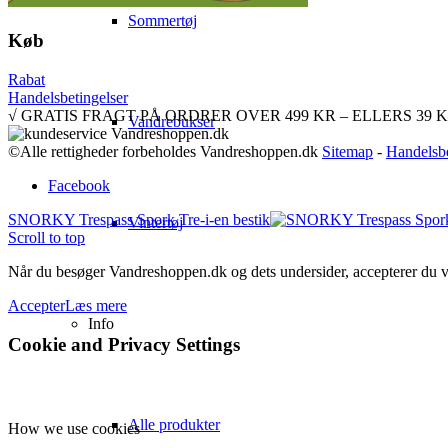
Sommertøj
Køb
Rabat
Handelsbetingelser
√ GRATIS FRAGT PÅ ORDRER OVER 499 KR – ELLERS 39 KR. √ 
Vandrebukser
©Alle rettigheder forbeholdes Vandreshoppen.dk
Sitemap
-
Handelsbe
Facebook
SNORKY Trespass Spork Tre-i-en bestik
Vintertøj
Scroll to top
Når du besøger Vandreshoppen.dk og dets undersider, accepterer du vor
Accepter
Læs mere
Info
Cookie and Privacy Settings
Alle produkter
How we use cookies