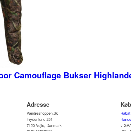
oor Camouflage Bukser Highland
Adresse
Kø
Vandreshoppen.dk
Rabat
Frydenlund 251
Hande
ne
7120 Vejle, Danmark
√ GR