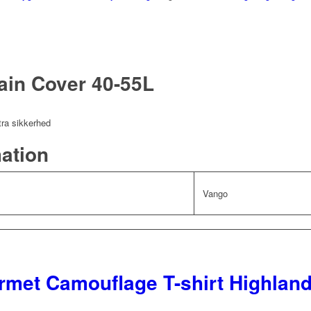
in Cover 40-55L
tra sikkerhed
mation
Vango
rmet Camouflage T-shirt Highlan