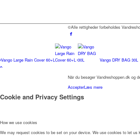
vælges
på
varesiden
©Alle rettigheder forbeholdes Vandres
Vango Large Rain Cover 60+L
Vango DRY BAG 30L
Når du besøger Vandreshoppen.dk og dets
Accepter
Læs mere
Cookie and Privacy Settings
How we use cookies
We may request cookies to be set on your device. We use cookies to let us kn