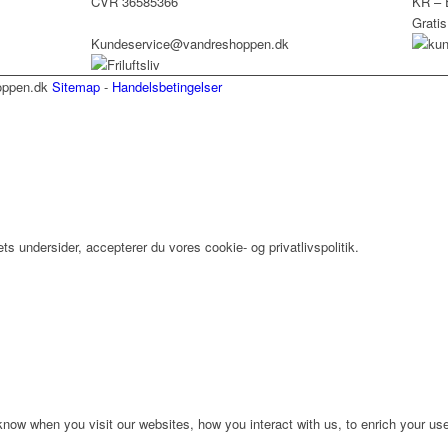
CVR 36585366
KR – 
Gratis
Kundeservice@vandreshoppen.dk
hoppen.dk
Sitemap
-
Handelsbetingelser
 undersider, accepterer du vores cookie- og privatlivspolitik.
ow when you visit our websites, how you interact with us, to enrich your use