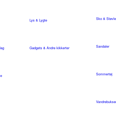
Sko & Støvle
Lys & Lygte
Sandaler
lag
Gadgets & Andre kikkerter
Sommertøj
ve
Vandrebukse