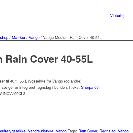
Vintertøj
 shop
/
Mærker
/
Vango
/
Vango Medium Rain Cover 40-55L
 Rain Cover 40-55L
r til 40 til 55 L rygsække fra Vango (og andre).
 sælger er integreret regnslag i bunden. F.eks.
Sherpa 65
.
RAINCVZ00CL3
andrerygsække
,
Vandreudstyr-4
,
Vango
Tags:
Rain Cover
,
Regnslag
,
Vango