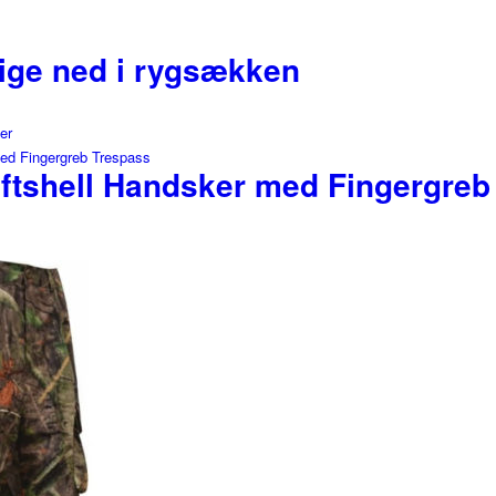
ige ned i rygsækken
ne
er
ftshell Handsker med Fingergreb
ne