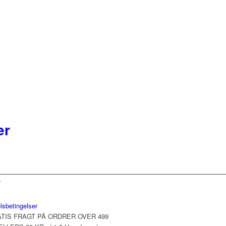
er
b
lsbetingelser
ATIS FRAGT PÅ ORDRER OVER 499