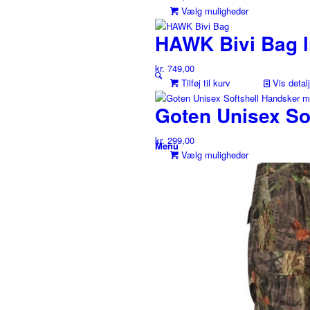
Dette
Vælg muligheder
vare
HAWK Bivi Bag l
har
flere
kr.
749,00
varianter.
Tilføj til kurv
Muligheder
Vis detalj
kan
Goten Unisex So
vælges
på
kr.
299,00
varesiden
Menu
Dette
Vælg muligheder
vare
har
flere
varianter.
Muligheder
0
kan
vælges
på
varesiden