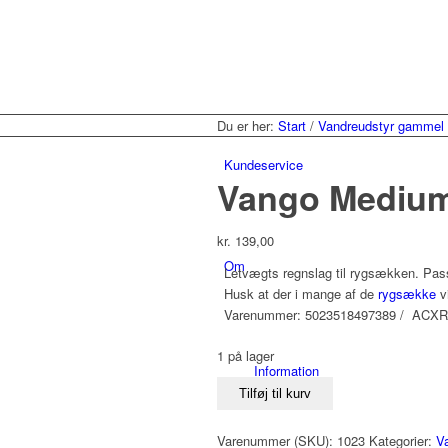
Du er her:
Start
/
Vandreudstyr gammel
Kundeservice
Vango Medium
kr.
139,00
Om
Letvægts regnslag til rygsækken. Passe
Husk at der i mange af de
rygsække
vi
Varenummer: 5023518497389 / ACX
1 på lager
Information
Vango
Tilføj til kurv
Medium
Rain
Varenummer (SKU):
1023
Kategorier:
V