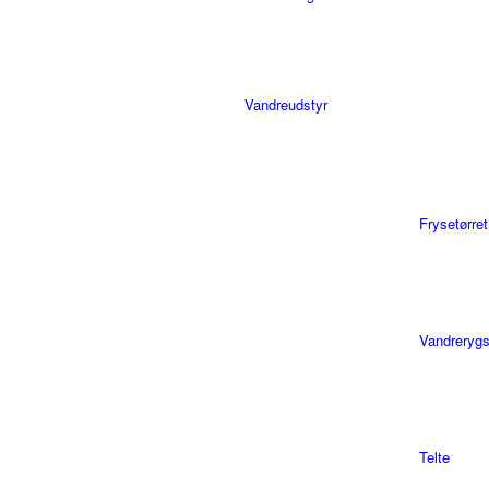
Vandreudstyr
Frysetørre
Vandreryg
Telte