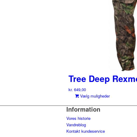
Tree Deep Rexm
kr.
649,00
Dette
Vælg muligheder
vare
Information
har
flere
Vores historie
varianter.
Vandreblog
Muligheder
Kontakt kundeservice
kan