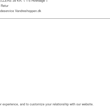
ELLERS 39 KR. √ 1-5 Hverdage √
 Retur
r experience, and to customize your relationship with our website.