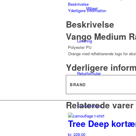
Cover
Beskrivelse
40-
Miljøet
Yderligere information
55L
antal
Beskrivelse
Vango Medium Ra
Levering
Polyester PU
Orange med reflekterende logo for eks
Yderligere infor
Returformular
BRAND
Relaterede varer
Kundeklubben
Tree Deep kortæ
kr.
229,00