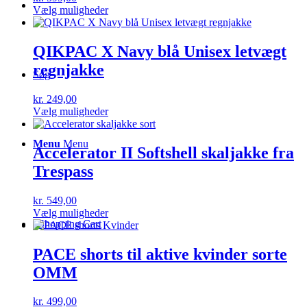
på
Dette
Vælg muligheder
varesiden
vare
har
flere
QIKPAC X Navy blå Unisex letvægt
varianter.
regnjakke
Mulighederne
Søg
kan
vælges
kr.
249,00
på
Dette
Vælg muligheder
varesiden
vare
har
Menu
Menu
flere
Accelerator II Softshell skaljakke fra
varianter.
Trespass
Mulighederne
kan
vælges
kr.
549,00
på
Dette
Vælg muligheder
varesiden
0
Shopping Cart
vare
har
flere
PACE shorts til aktive kvinder sorte
varianter.
OMM
Mulighederne
kan
vælges
kr.
499,00