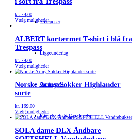
i sort fra Trespass
kr.
79,00
Dette
Vælg muligheder
Soveposer
vare
har
flere
ALBERT kortærmet T-shirt i blå fra
varianter.
Trespass
Mulighederne
Liggeunderlag
kan
vælges
kr.
79,00
på
Dette
Vælg muligheder
varesiden
vare
har
flere
Norske Army Sokker Highlander
Vandrestave
varianter.
sorte
Mulighederne
kan
vælges
kr.
169,00
på
Dette
Vælg muligheder
Førstehjælp & Overlevelse
varesiden
vare
har
flere
SOLA dame DLX Åndbare
varianter.
SOFTSHELL Vandrebukser