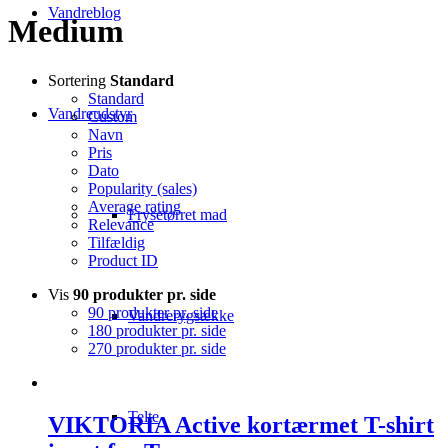
Vandreblog
Medium
Sortering
Standard
Standard
Vandreudstyr
Custom
Navn
Pris
Dato
Popularity (sales)
Average rating
Frysetørret mad
Relevance
Tilfældig
Product ID
Vis
90 produkter pr. side
90 produkter pr. side
Vandrerygsække
180 produkter pr. side
270 produkter pr. side
Telte
VIKTORIA Active kortærmet T-shirt