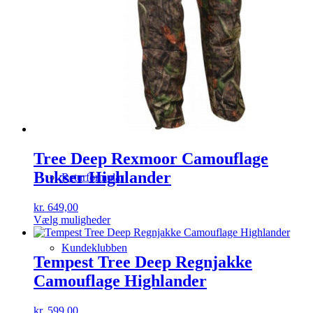
Miljøet
Levering
Tree Deep Rexmoor Camouflage
Bukser Highlander
Returformular
kr.
649,00
Dette
Vælg muligheder
vare
har
Kundeklubben
flere
Tempest Tree Deep Regnjakke
varianter.
Camouflage Highlander
Mulighederne
kan
vælges
kr.
599,00