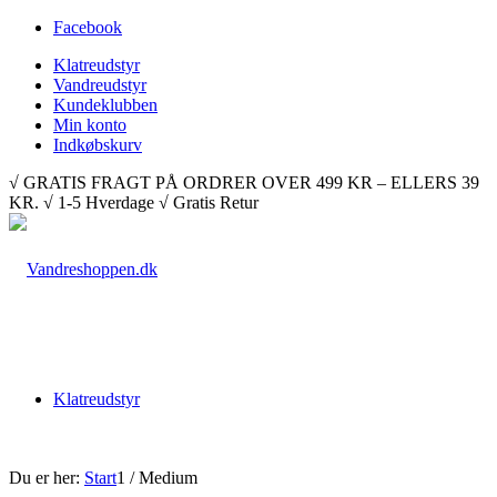
Facebook
Klatreudstyr
Vandreudstyr
Kundeklubben
Min konto
Indkøbskurv
√ GRATIS FRAGT PÅ ORDRER OVER 499 KR – ELLERS 39
KR. √ 1-5 Hverdage √ Gratis Retur
Klatreudstyr
Du er her:
Start
1
/
Medium