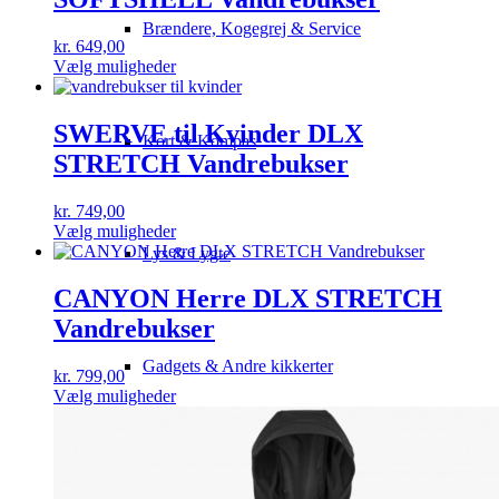
Mulighederne
kan
Brændere, Kogegrej & Service
vælges
kr.
649,00
på
Dette
Vælg muligheder
varesiden
vare
har
flere
SWERVE til Kvinder DLX
Kort & Kompas
varianter.
STRETCH Vandrebukser
Mulighederne
kan
vælges
kr.
749,00
på
Dette
Vælg muligheder
varesiden
vare
Lys & Lygte
har
flere
CANYON Herre DLX STRETCH
varianter.
Vandrebukser
Mulighederne
kan
Gadgets & Andre kikkerter
vælges
kr.
799,00
på
Dette
Vælg muligheder
varesiden
vare
har
flere
varianter.
Vandretøj
Mulighederne