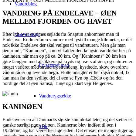
ENDELAVE – ØEN MELLEM FJORDEN OG HAVET
Vandreblog
VANDRING PÅ ENDELAVE – ØEN
MELLEM FJORDEN OG HAVET
Efter lidt over en times sejlads fra Snaptun ankommer man til
Vandreudstyr
Endelave. Er du erfaren vandrer med lyst til mange kilometer, er det
nok ikke Endelave der skal vælges til vandreturen. Men går man
øen rundt, ”Kaninoen”, som vi kalder den længste vandretur her på
kaninøen, når man op på ca. 20 km. Og ”Kaninoens” 20 km kan
gøre længere med afstikkere på kryds og tværs af øen, og naturen er
Frysetørret mad
meget varieret med strand og strandeng, kysthede, skov, overdrev,
vådområder og levende hegn. Flotte udsigter er her også nok af, fx
kan man fra den sydlige del af øen se Fyn og Æbelø og fra den
nordlige del af øen Samsø, Tunø og i klart vejr Helgenæs.
Vandrerygsække
KANINØEN
Endelave er en af Danmarks største kaninlokaliteter, og det sætter et
ganske særligt præg på øen. Kaninerne blev indført til øen i
Telte
1920erne, og har været her lige siden.
Det er
især de mange diger og
levende hegn som er tilholdssteder for kaninernes kolonier. Kaniner