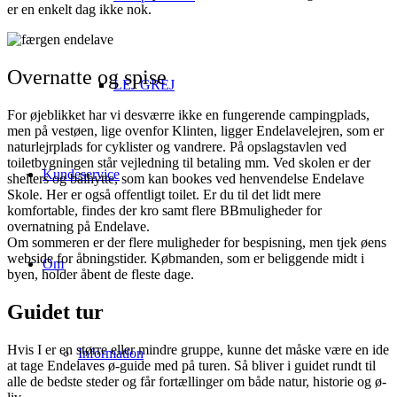
er en enkelt dag ikke nok.
Overnatte og spise
LEJ GREJ
For øjeblikket har vi desværre ikke en fungerende campingplads,
men på vestøen, lige ovenfor Klinten, ligger Endelavelejren, som er
naturlejrplads for cyklister og vandrere. På opslagstavlen ved
toiletbygningen står vejledning til betaling mm. Ved skolen er der
Kundeservice
shelters og bålhytte, som kan bookes ved henvendelse Endelave
Skole. Her er også offentligt toilet. Er du til det lidt mere
komfortable, findes der kro samt flere BBmuligheder for
overnatning på Endelave.
Om sommeren er der flere muligheder for bespisning, men tjek øens
webside for åbningstider. Købmanden, som er beliggende midt i
Om
byen, holder åbent de fleste dage.
Guidet tur
Hvis I er en større eller mindre gruppe, kunne det måske være en ide
Information
at tage Endelaves ø-guide med på turen. Så bliver i guidet rundt til
alle de bedste steder og får fortællinger om både natur, historie og ø-