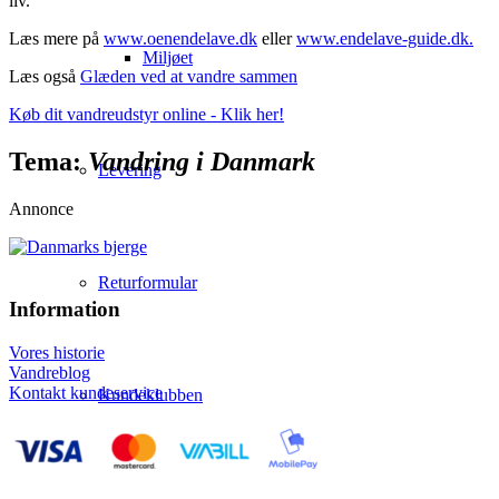
liv.
Læs mere på
www.oenendelave.dk
eller
www.endelave-guide.dk.
Miljøet
Læs også
Glæden ved at vandre sammen
Køb dit vandreudstyr online - Klik her!
Tema:
Vandring i Danmark
Levering
Annonce
Returformular
Information
Vores historie
Vandreblog
Kontakt kundeservice
Kundeklubben