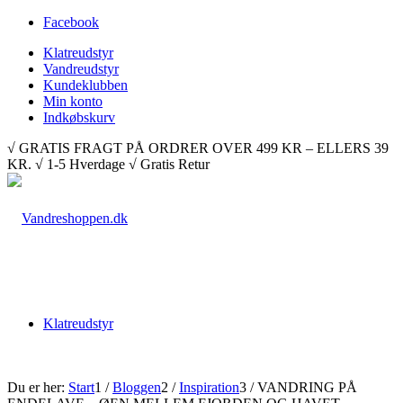
Facebook
Klatreudstyr
Vandreudstyr
Kundeklubben
Min konto
Indkøbskurv
√ GRATIS FRAGT PÅ ORDRER OVER 499 KR – ELLERS 39
KR. √ 1-5 Hverdage √ Gratis Retur
Klatreudstyr
Du er her:
Start
1
/
Bloggen
2
/
Inspiration
3
/
VANDRING PÅ