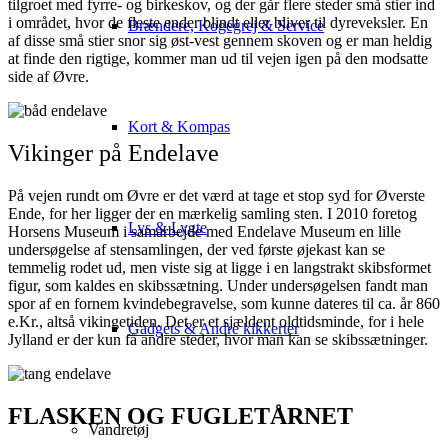
tilgroet med fyrre- og birkeskov, og der går flere steder små stier ind
i området, hvor de fleste ender blindt eller bliver til dyreveksler. En
Brændere, Kogegrej & Service
af disse små stier snor sig øst-vest gennem skoven og er man heldig
at finde den rigtige, kommer man ud til vejen igen på den modsatte
side af Øvre.
Kort & Kompas
Vikinger på Endelave
På vejen rundt om Øvre er det værd at tage et stop
syd for Øverste
Ende, for her ligger der en mærkelig samling sten. I 2010 foretog
Lys & Lygte
Horsens Museum i samarbejde med Endelave Museum en lille
undersøgelse af stensamlingen, der ved første øjekast kan se
temmelig rodet ud, men viste sig at ligge i en langstrakt skibsformet
figur, som kaldes en skibssætning. Under undersøgelsen fandt man
spor af en fornem kvindebegravelse, som kunne dateres til ca. år 860
e.Kr., altså vikingetiden. Det er et sjældent oldtidsminde, for i hele
Gadgets & Andre kikkerter
Jylland er der kun få andre steder, hvor man kan se skibssætninger.
FLASKEN OG FUGLETÅRNET
Vandretøj