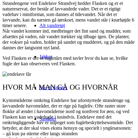
Strandengene ved Endelave Strandvej hedder Flasken og er et
naturreservat, der består af lavvandede vader. Det er et rigtigt
vadehav i miniformat, som dannes af tidevandet. Når det er
lavvande, kan du næsten gå tørskoet, mens vandet står i knæhøjde 6
timer senere.
Alt vandretøj
Når vandet kommer ind, medbringer det fint sand og mudder, som
afsættes på vaden, når vandet trækker sig tilbage igen. De planter,
der vokser på vaden, holder på sandet og mudderet, og på den måde
dannes der langsomt nyt land.
Jakker
Ved Flasken er der et fugletårn med tavler hvor du kan se, hvilke
fugle der kan observeres ved Flasken.
HVOR MÅ MAN GÅ OG HVORNÅR
Sko & Støvler
Kystområderne omkring Endelave har uforstyrrede strandenge og
lavvandede havområder, der er rige på fugleliv. Ofte raster store
flokke af ænder i havområderne nord og nordvest for øen, og ved
Flasken kan ses vadefugle i tusindvis. Endelave med det
Sandaler
omkringliggende hav er udpeget som fuglebeskyttelsesområde. Det
betyder, at der skal vises ekstra hensyn og specielt i ynglesæsonen:
– gå kun pa stierne eller langs stranden