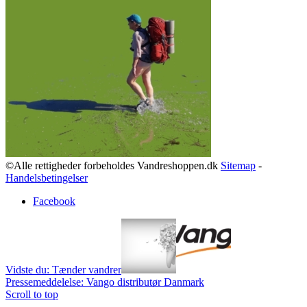
©Alle rettigheder forbeholdes Vandreshoppen.dk
Sitemap
-
Handelsbetingelser
Facebook
Vidste du: Tænder vandrer
Pressemeddelelse: Vango distributør Danmark
Scroll to top