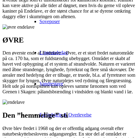
kan være aktive på alle tider af døgnet, men hvis du gerne vil opleve
kaniner på Endelave, er der størst chance for at se dyrene omkring
daggry eller i skumringen om aftenen.
Soveposer
ØVRE
Liggeunderlag
Den øverste ende af Endelave – Øvre, er et stort fredet naturområde
på ca. 170 ha, som er fuldstændig ubebygget. Området er skabt af
havet ved opbygning af et system af strandvolde. Naturen er varieret
med åbne strandenge, lynghede, fyrrekrat og flere små skovsøer. De
arealer med hedelyng der er tilbage, er truede, bl.a. af fyrretræer som
skygger for lyngen. Øvre naturplejes ved rydning og fåregræsning.
Vandrestave
Helt ude på nordspidsen kan opleves samme fænomen som ved
Grenen i Skagen: pålandsbrænding i vindsiden og blankt vand i læ.
Den ”hemmelige” sti
Førstehjælp & Overlevelse
Øvre blev fredet i 1968 og der er offentlig adgang overalt efter
naturbeskyttelseslovens adgangsregler. En stor del af området er