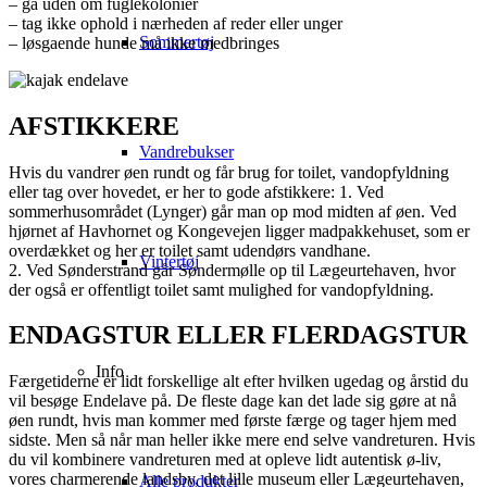
– gå uden om fuglekolonier
– tag ikke ophold i nærheden af reder eller unger
Sommertøj
– løsgaende hunde må ikke medbringes
AFSTIKKERE
Vandrebukser
Hvis du vandrer øen rundt og får brug for toilet, vandopfyldning
eller tag over hovedet, er her to gode afstikkere: 1. Ved
sommerhusområdet (Lynger) går man op mod midten af øen. Ved
hjørnet af Havhornet og Kongevejen ligger madpakkehuset, som er
overdækket og her er toilet samt udendørs vandhane.
Vintertøj
2. Ved Sønderstrand går Søndermølle op til Lægeurtehaven, hvor
der også er offentligt toilet samt mulighed for vandopfyldning.
ENDAGSTUR ELLER FLERDAGSTUR
Info
Færgetiderne er lidt forskellige alt efter hvilken ugedag og årstid du
vil besøge Endelave på. De fleste dage kan det lade sig gøre at nå
øen rundt, hvis man kommer med første færge og tager hjem med
sidste. Men så når man heller ikke mere end selve vandreturen. Hvis
du vil kombinere vandreturen med at opleve lidt autentisk ø-liv,
vores charmerende landsby, det lille museum eller Lægeurtehaven,
Alle produkter