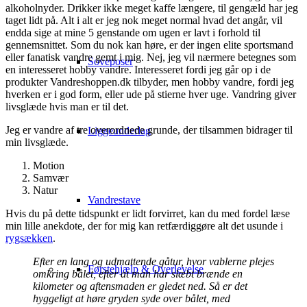
alkoholnyder. Drikker ikke meget kaffe længere, til gengæld har jeg
taget lidt på. Alt i alt er jeg nok meget normal hvad det angår, vil
endda sige at mine 5 genstande om ugen er lavt i forhold til
gennemsnittet. Som du nok kan høre, er der ingen elite sportsmand
eller fanatisk vandre gemt i mig. Nej, jeg vil nærmere betegnes som
Soveposer
en interesseret hobby vandre. Interesseret fordi jeg går op i de
produkter Vandreshoppen.dk tilbyder, men hobby vandre, fordi jeg
hverken er i god form, eller ude på stierne hver uge. Vandring giver
livsglæde hvis man er til det.
Jeg er vandre af tre overordnede grunde, der tilsammen bidrager til
Liggeunderlag
min livsglæde.
Motion
Samvær
Natur
Vandrestave
Hvis du på dette tidspunkt er lidt forvirret, kan du med fordel læse
min lille anekdote, der for mig kan retfærdiggøre alt det usunde i
rygsækken
.
Efter en lang og udmattende gåtur, hvor vablerne plejes
Førstehjælp & Overlevelse
omkring bålet, efter at man har slæbt brænde en
kilometer og aftensmaden er gledet ned. Så er det
hyggeligt at høre gryden syde over bålet, med