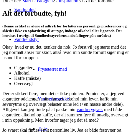
Du er her:
Start
1
/
Bloggen
2
/
Inspiration
3
/
Alt det forbudte
Vandreblog
Alt det forbudte, fyh!
(Denne artikel er alene et udtryk for forfatterens personlige præferencer og
således ikke en opfordring til at ryge, indtage alkohol eller lignende. Der
henvises i øvrigt til Sundhedsstyrelsens anbefalinger på området.)
Vandreudstyr
Okay, hvad er nu det, tænker du nok. Jo først vil jeg starte med det
jeg normalt anser for skidt, altså hvad min sunde fornuft siger mig er
usundt for kroppen.
Cigaretter
Frysetørret mad
Alkohol
Kaffe (måske)
Overvægt
Der er sikkert flere, men det er ikke pointen. Pointen er, at jeg ved
Vandrerygsække
cigaretter ødelægger mine lunger, alkohol min lever, kaffe min
søvnrytme og overvægt belaster mine led (+en masse andre dele).
Alligevel kan jeg finde på at pakke min
vandrerygsæk
med både
cigaretter, alkohol og kaffe, der alt sammen føre til unødig overvægt
i min oppakning. Men hvorfor tager jeg det så med?
Telte
Jo svaret skal findes i mit personlige liv. Jeg er både festryger og