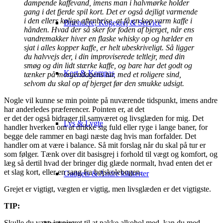
dampende kaffevand, imens man i halvmørke holder
gang i det fjerde spil kort. Det er også dejligt varmende
i den ellers kølige aftenbrise, at få en kop varm kaffe i
Brændere, Kogegrej & Service
hånden. Hvad der så sker for foden af bjerget, når ens
vandremakker hiver en flaske whisky op og hælder en
sjat i alles kopper kaffe, er helt ubeskriveligt. Så ligger
du halvvejs der, i din improviserede teltlejr, med din
smøg og din lidt stærke kaffe, og bare har det godt og
Kort & Kompas
tænker på morgendagens tur, med et roligere sind,
selvom du skal op af bjerget før den smukke udsigt.
Nogle vil kunne se min pointe på nuværende tidspunkt, imens andre
har anderledes præferencer. Pointen er, at det
er det der også bidrager til samværet og livsglæden for mig. Det
Lys & Lygte
handler hverken om at drikke sig fuld eller ryge i lange baner, for
begge dele rammer en bagi næste dag hvis man forfalder. Det
handler om at være i balance. Så mit forslag når du skal på tur er
som følger. Tænk over dit basisgrej i forhold til vægt og komfort, og
læg så dertil hvad der bringer dig glæde normalt, hvad enten det er
et slag kort, eller en sang fra højskolebogen.
Gadgets & Andre kikkerter
Grejet er vigtigt, vægten er vigtig, men livsglæden er det vigtigste.
TIP:
Skulle du være inspireret til at pakke alkohol med, kan du med