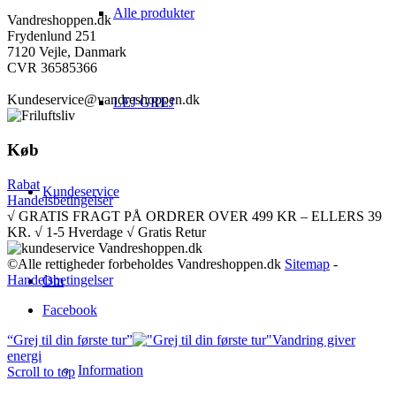
Alle produkter
Vandreshoppen.dk
Frydenlund 251
7120 Vejle, Danmark
CVR 36585366
Kundeservice@vandreshoppen.dk
LEJ GREJ
Køb
Rabat
Kundeservice
Handelsbetingelser
√ GRATIS FRAGT PÅ ORDRER OVER 499 KR – ELLERS 39
KR. √ 1-5 Hverdage √ Gratis Retur
©Alle rettigheder forbeholdes Vandreshoppen.dk
Sitemap
-
Handelsbetingelser
Om
Facebook
“Grej til din første tur”
Vandring giver
energi
Information
Scroll to top