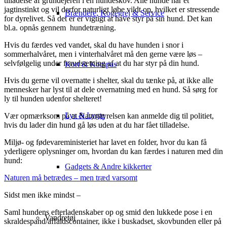
tilladelse af grundejeren i en hundeskov. Alle hunde har et
jagtinstinkt og vil derfor naturligt løbe vildt op, hvilket er stressende
Brændere, Kogegrej & Service
for dyrelivet. Så det er er vigtigt at have styr på sin hund. Det kan
bl.a. opnås gennem hundetræning.
Hvis du færdes ved vandet, skal du have hunden i snor i
sommerhalvåret, men i vinterhalvåret må den gerne være løs –
selvfølgelig under forudsætning af at du har styr på din hund.
Kort & Kompas
Hvis du gerne vil overnatte i shelter, skal du tænke på, at ikke alle
mennesker har lyst til at dele overnatning med en hund. Så sørg for
ly til hunden udenfor shelteret!
Lys & Lygte
Vær opmærksom på at Naturstyrelsen kan anmelde dig til politiet,
hvis du lader din hund gå løs uden at du har fået tilladelse.
Miljø- og fødevareministeriet har lavet en folder, hvor du kan få
yderligere oplysninger om, hvordan du kan færdes i naturen med din
hund:
Gadgets & Andre kikkerter
Naturen må betrædes – men træd varsomt
Sidst men ikke mindst –
Saml hundens efterladenskaber op og smid den lukkede pose i en
Vandretøj
skraldespand/affaldscontainer, ikke i buskadset, skovbunden eller på