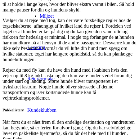
til at holde i lange køer, hvor der bliver ekstra varmt i bilen. Så hold
mange pauser for din og hundens skyld.
Miljøet
Vælger du at rejse med tog, kan der være forskellige regler hos de
togselskaberne, afhængigt af hvilket land du rejser i. Fordelen ved
toget er at hunden er tæt på dig og du kan give den vand ofte og
risikoen for hedeslag er minimal. I nogle tog forlanger de at hunden
har mundkurv på af hensyn til de andre passagerer. Desværre kan du
Levering
ikke selv bestemme hvornår du vil lufte din hund men spørg om
hvilke stationer, toget har længere opholdstid, så du kan planlægge
hundeluftningen.
Rejser du med fly kan du have din hund med i kabinen hvis den
vejer op til 8 kg inkl. taske og den kan være under sædet foran dig
Returformular
under start og landing. Større hunde bliver transporteret i et
tryksikret lastrum. Nogle hunde bliver stressede af denne
transportform og især kortsnudede hunde kan få
vejrtrækningsproblemer.
Kundeklubben
Pakkelisten
Når først du er nået frem til den endelige destination og vandreturen
kan begynde, så er ferien for alvor i gang. Og du har selvfølgelige
lavet en pakkeliste hjemmefra, så du får det hele med til hunden.
Som f.eks.