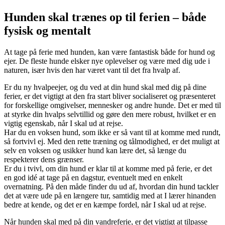
Hunden skal trænes op til ferien – både
fysisk og mentalt
At tage på ferie med hunden, kan være fantastisk både for hund og
ejer. De fleste hunde elsker nye oplevelser og være med dig ude i
naturen, især hvis den har været vant til det fra hvalp af.
Er du ny hvalpeejer, og du ved at din hund skal med dig på dine
ferier, er det vigtigt at den fra start bliver socialiseret og præsenteret
for forskellige omgivelser, mennesker og andre hunde. Det er med til
at styrke din hvalps selvtillid og gøre den mere robust, hvilket er en
vigtig egenskab, når I skal ud at rejse.
Har du en voksen hund, som ikke er så vant til at komme med rundt,
så fortvivl ej. Med den rette træning og tålmodighed, er det muligt at
selv en voksen og usikker hund kan lære det, så længe du
respekterer dens grænser.
Er du i tvivl, om din hund er klar til at komme med på ferie, er det
en god idé at tage på en dagstur, eventuelt med en enkelt
overnatning. På den måde finder du ud af, hvordan din hund tackler
det at være ude på en længere tur, samtidig med at I lærer hinanden
bedre at kende, og det er en kæmpe fordel, når I skal ud at rejse.
Når hunden skal med på din vandreferie, er det vigtigt at tilpasse