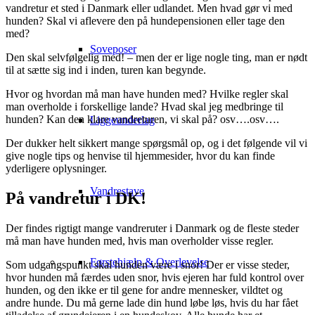
vandretur et sted i Danmark eller udlandet. Men hvad gør vi med
hunden? Skal vi aflevere den på hundepensionen eller tage den
med?
Soveposer
Den skal selvfølgelig med! – men der er lige nogle ting, man er nødt
til at sætte sig ind i inden, turen kan begynde.
Hvor og hvordan må man have hunden med? Hvilke regler skal
man overholde i forskellige lande? Hvad skal jeg medbringe til
hunden? Kan den klare vandreturen, vi skal på? osv….osv….
Liggeunderlag
Der dukker helt sikkert mange spørgsmål op, og i det følgende vil vi
give nogle tips og henvise til hjemmesider, hvor du kan finde
yderligere oplysninger.
Vandrestave
På vandretur i DK!
Der findes rigtigt mange vandreruter i Danmark og de fleste steder
må man have hunden med, hvis man overholder visse regler.
Førstehjælp & Overlevelse
Som udgangspunkt skal hunden være i snor! Der er visse steder,
hvor hunden må færdes uden snor, hvis ejeren har fuld kontrol over
hunden, og den ikke er til gene for andre mennesker, vildtet og
andre hunde. Du må gerne lade din hund løbe løs, hvis du har fået