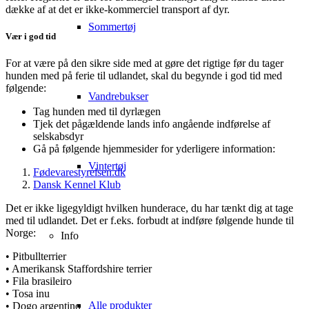
dække af at det er ikke-kommerciel transport af dyr.
Sommertøj
Vær i god tid
For at være på den sikre side med at gøre det rigtige før du tager
hunden med på ferie til udlandet, skal du begynde i god tid med
følgende:
Vandrebukser
Tag hunden med til dyrlægen
Tjek det pågældende lands info angående indførelse af
selskabsdyr
Gå på følgende hjemmesider for yderligere information:
Vintertøj
Fødevarestyrelsen.dk
Dansk Kennel Klub
Det er ikke ligegyldigt hvilken hunderace, du har tænkt dig at tage
med til udlandet. Det er f.eks. forbudt at indføre følgende hunde til
Norge:
Info
• Pitbullterrier
• Amerikansk Staffordshire terrier
• Fila brasileiro
• Tosa inu
Alle produkter
• Dogo argentino