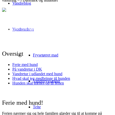
vandring – i Danmark og udlandet
Vandreblog
Ferie med hund – vandring
i Danmark og udlandet
Skal du på ferie med hund, vel at bemærke udendørs, som
Vandreudstyr
eksempelvis en vandreferie, så er der både praktiske og juridiske
ting at tage højde for. Vi har i denne artikel samlet lidt gode råd, når
du skal have hunden med på ferie.
Oversigt
Frysetørret mad
Ferie med hund
På vandretur i DK
Vandretur i udlandet med hund
Hvad skal jeg medbringe til hunden
Vandrerygsække
Hunden skal trænes op til ferien
Ferie med hund!
Telte
Ferien nærmer sig og hele familien glæder sig til at komme på