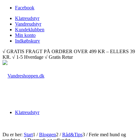
Facebook
Klatreudstyr
Vandreudstyr
Kundeklubben
Min konto
Indkøbskurv
√ GRATIS FRAGT PÅ ORDRER OVER 499 KR – ELLERS 39
KR. √ 1-5 Hverdage √ Gratis Retur
Klatreudstyr
Du er her:
Start
1
/
Bloggen
2
/
Råd&Tips
3
/
Ferie med hund og