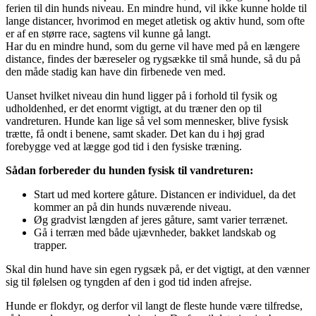
ferien til din hunds niveau. En mindre hund, vil ikke kunne holde til
lange distancer, hvorimod en meget atletisk og aktiv hund, som ofte
er af en større race, sagtens vil kunne gå langt.
Har du en mindre hund, som du gerne vil have med på en længere
distance, findes der bæreseler og rygsække til små hunde, så du på
den måde stadig kan have din firbenede ven med.
Uanset hvilket niveau din hund ligger på i forhold til fysik og
udholdenhed, er det enormt vigtigt, at du træner den op til
vandreturen. Hunde kan lige så vel som mennesker, blive fysisk
trætte, få ondt i benene, samt skader. Det kan du i høj grad
forebygge ved at lægge god tid i den fysiske træning.
Sådan forbereder du hunden fysisk til vandreturen:
Start ud med kortere gåture. Distancen er individuel, da det
kommer an på din hunds nuværende niveau.
Øg gradvist længden af jeres gåture, samt varier terrænet.
Gå i terræn med både ujævnheder, bakket landskab og
trapper.
Skal din hund have sin egen rygsæk på, er det vigtigt, at den vænner
sig til følelsen og tyngden af den i god tid inden afrejse.
Hunde er flokdyr, og derfor vil langt de fleste hunde være tilfredse,