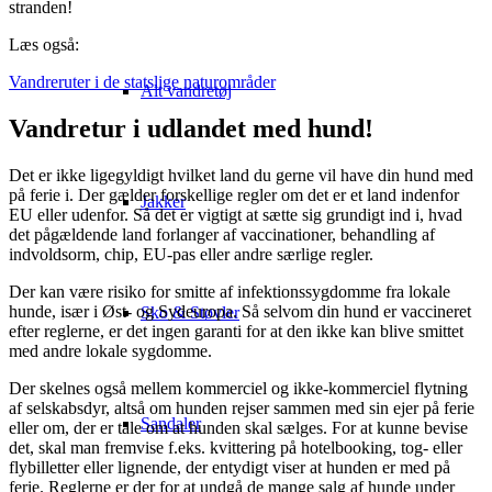
stranden!
Læs også:
Vandreruter i de statslige naturområder
Alt vandretøj
Vandretur i udlandet med hund!
Det er ikke ligegyldigt hvilket land du gerne vil have din hund med
på ferie i. Der gælder forskellige regler om det er et land indenfor
Jakker
EU eller udenfor. Så det er vigtigt at sætte sig grundigt ind i, hvad
det pågældende land forlanger af vaccinationer, behandling af
indvoldsorm, chip, EU-pas eller andre særlige regler.
Der kan være risiko for smitte af infektionssygdomme fra lokale
hunde, især i Øst- og Sydeuropa. Så selvom din hund er vaccineret
Sko & Støvler
efter reglerne, er det ingen garanti for at den ikke kan blive smittet
med andre lokale sygdomme.
Der skelnes også mellem kommerciel og ikke-kommerciel flytning
af selskabsdyr, altså om hunden rejser sammen med sin ejer på ferie
Sandaler
eller om, der er tale om at hunden skal sælges. For at kunne bevise
det, skal man fremvise f.eks. kvittering på hotelbooking, tog- eller
flybilletter eller lignende, der entydigt viser at hunden er med på
ferie. Reglerne er der for at undgå de mange salg af hunde under