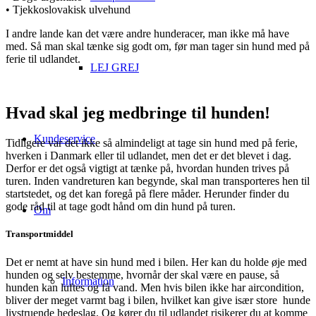
• Tjekkoslovakisk ulvehund
I andre lande kan det være andre hunderacer, man ikke må have
med. Så man skal tænke sig godt om, før man tager sin hund med på
ferie til udlandet.
LEJ GREJ
Hvad skal jeg medbringe til hunden!
Kundeservice
Tidligere var det ikke så almindeligt at tage sin hund med på ferie,
hverken i Danmark eller til udlandet, men det er det blevet i dag.
Derfor er det også vigtigt at tænke på, hvordan hunden trives på
turen. Inden vandreturen kan begynde, skal man transporteres hen til
startstedet, og det kan foregå på flere måder. Herunder finder du
gode råd til at tage godt hånd om din hund på turen.
Om
Transportmiddel
Det er nemt at have sin hund med i bilen. Her kan du holde øje med
hunden og selv bestemme, hvornår der skal være en pause, så
Information
hunden kan luftes og få vand. Men hvis bilen ikke har aircondition,
bliver der meget varmt bag i bilen, hvilket kan give især store hunde
livstruende hedeslag. Og kører du til udlandet risikerer du at komme