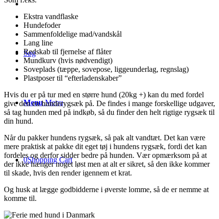
Ekstra vandflaske
Hundefoder
Sammenfoldelige mad/vandskål
Lang line
Redskab til fjernelse af flåter
Søg
Mundkurv (hvis nødvendigt)
Soveplads (tæppe, sovepose, liggeunderlag, regnslag)
Plastposer til “efterladenskaber”
Hvis du er på tur med en større hund (20kg +) kan du med fordel
Menu
Menu
give den en hunderygsæk på. De findes i mange forskellige udgaver,
så tag hunden med på indkøb, så du finder den helt rigtige rygsæk til
din hund.
Når du pakker hundens rygsæk, så pak alt vandtæt. Det kan være
mere praktisk at pakke dit eget tøj i hundens rygsæk, fordi det kan
fordeles og derfor sidder bedre på hunden. Vær opmærksom på at
0
Shopping Cart
der ikke hænger noget løst men at alt er sikret, så den ikke kommer
til skade, hvis den render igennem et krat.
Og husk at lægge godbidderne i øverste lomme, så de er nemme at
komme til.