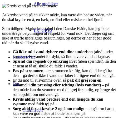
Alle produkter
At krydse vand på en sikker måde, kan være din bedste viden, når
du skal krydse en å, en bæk, en flod eller måske en hel fjord.
Som tidligere Marinekonstabel i den Danske Flåde, kan jeg ikke
LEJ GREJ
understrege betydningen af respekt for vand nok. Det drejer sig om,
ikke at træffe uforsigtige beslutninger, og derfor er her et par gode
råd når du skal krydse vand.
Gå ikke ud i vand dybere end dine underben
(altså under
knæene). Er vandet for dybt, så find lavere vand at krydse.
Kundeservice
Spænd din rygsæk op omkring livet
(åben spænder), så den
er nem at få af, skulle du falde i vandet.
Pas på strømmen
– er strømmen kraftig, kan du ikke gå fra
den – gå derfor ikke i vand der løber hurtigere end du kan gå.
Er du nød til at svømme over, så
pak dit grej som en
Om
karamel i din pressing eller teltdug (hvis vandtæt)
– på
den måde kan du svømme med dit grej foran dig, og bruge det
som opdrift om nødvendigt.
Kryds aldrig vand bredere end den længde du kan
svømme
med fuldt tøj på.
Sørg altid for at krydse 2 og 2 om muligt
– at gå arm i arm,
Information
kan være en god måde at holde balancen på.