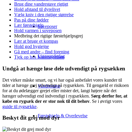
Brug dine vandrestave rigtigt
Hold afstand til dyrelivet
Vælg kniv i den rigtige størrelse
Pas på dine fødder
Lær førstehjælp
Soveposer
Hold varmen i soveposen
Medbring det rigtige førstehjælpsgrej
Lær at bruge et kompas
Hold god hygiejne
Gå med andre – find forening
Liggeunderlag
Tjek op hos Naturstyrelsen
Undgå at hænge løse dele udvendigt på rygsækken
Det virker måske smart, og vi har også anbefalet vores kunder til
tider at hænge grej udvendigt på rygsækken. Til gengæld er risikoen
Vandrestave
for at du ødelægger grejet eller mister det, langt højere når det
hænger udvendigt end indvendigt i rygsækken.
Sørg derfor for, at
købe en rygsæk der er stor nok til dit behov
. Se i øvrigt vores
guide til rygsække
.
Førstehjælp & Overlevelse
Beskyt dit grej mod dyr