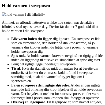
Hold varmen i soveposen
Åhh nej, en afbrudt nattesøvn er ikke lige sagen, når det aktive
friluftsliv skal nydes næste dag. Derfor får du her 7 gode råd til at
holde varmen i din sovepose.
Bliv varm inden du ligger dig i posen
. En sovepose er lidt
som en termokande, den holder på din kropsvarme, så jo
varmere din krop er inden du ligger dig i posen, jo varmere
holder soveposen dig.
Spis nok
. At holde varmen kræver energi, så en rigtig god idé
inden du ligger dig til at sove er, simpelthen at spise dig mæt.
Brug det rigtige liggeunderlag til soveposen.
Tis af
. Hvis du skal stå op midt om natten for at berette din
nødtørft, så lukker du en masse kold luft ind i soveposen,
samtidig med, at alt din varme luft ryger lige om i
stjernehimlen.
Få en sovepose i den rigtige størrelse
. At der er den rigtige
mængde luft omkring din krop, hjælper til at holde soveposen
varm. Det betyder, at med en for stor sovepose, vil der være
for meget luft i posen som kroppen skal forsøge at opvarme.
Overvej en lagenpose
. En lagenpose er, som navnet antyder,