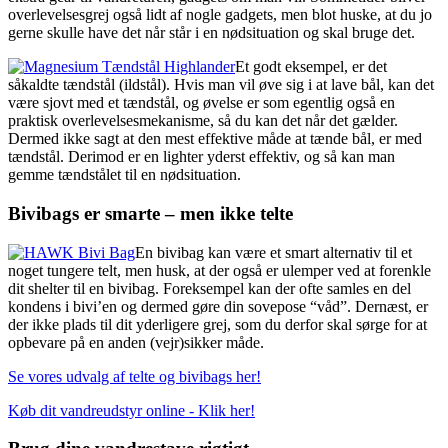
overlevelsesgrej også lidt af nogle gadgets, men blot huske, at du jo
gerne skulle have det når står i en nødsituation og skal bruge det.
Et godt eksempel, er det
såkaldte tændstål (ildstål). Hvis man vil øve sig i at lave bål, kan det
være sjovt med et tændstål, og øvelse er som egentlig også en
praktisk overlevelsesmekanisme, så du kan det når det gælder.
Dermed ikke sagt at den mest effektive måde at tænde bål, er med
tændstål. Derimod er en lighter yderst effektiv, og så kan man
gemme tændstålet til en nødsituation.
Bivibags er smarte – men ikke telte
En bivibag kan være et smart alternativ til et
noget tungere telt, men husk, at der også er ulemper ved at forenkle
dit shelter til en bivibag. Foreksempel kan der ofte samles en del
kondens i bivi’en og dermed gøre din sovepose “våd”. Dernæst, er
der ikke plads til dit yderligere grej, som du derfor skal sørge for at
opbevare på en anden (vejr)sikker måde.
Se vores udvalg af telte og bivibags her!
Køb dit vandreudstyr online - Klik her!