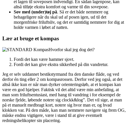
et lagen til soveposen indvendigt. En sådan lagenpose, kan
altså tilføje ekstra komfort og varme til din sovepose.
Sov med (under)tøj på
. Så er det både nemmere og
behageligere når du skal ud af posen igen, ud til det
morgenfriske friluftsliv, og det er samtidig nemmere for dig at
holde varmen i løbet af natten.
Lær at bruge et kompas
Hvorfor skal jeg dog det?
Fordi det kan være hammer sjovt.
Fordi det kan give ekstra sikkerhed på din vandretur.
Jeg er selv uddannet bestikstyrmand fra den danske flåde, og ved
derfor én ting eller 2 om kompasrossen. Derfor ved jeg også, at det
altså ikke kun er når man dyrker orienteringsløb, at et kompas kan
være en god hjælper. Faktisk vil det altid være min anbefaling, at
man som friluftsentusiast, med hang til vandring i for eksempel de
norske fjelde, løbende notere sig clockk&log”. Det vil sige, at man
på et manuelt medbragt kort, notere sig hvor man er, og hvad
klokken var. På den måde, kan man nemmere navigere sig frem OG,
måske endnu vigtigere, være i stand til at give eventuelt
redningshelikopter sin placering.