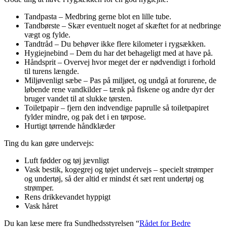
Tandpasta – Medbring gerne blot en lille tube.
Tandbørste – Skær eventuelt noget af skæftet for at nedbringe
vægt og fylde.
Tandtråd – Du behøver ikke flere kilometer i rygsækken.
Hygiejnebind – Dem du har det behageligt med at have på.
Håndsprit – Overvej hvor meget der er nødvendigt i forhold
til turens længde.
Miljøvenligt sæbe – Pas på miljøet, og undgå at forurene, de
løbende rene vandkilder – tænk på fiskene og andre dyr der
bruger vandet til at slukke tørsten.
Toiletpapir – fjern den indvendige paprulle så toiletpapiret
fylder mindre, og pak det i en tørpose.
Hurtigt tørrende håndklæder
Ting du kan gøre undervejs:
Luft fødder og tøj jævnligt
Vask bestik, kogegrej og tøjet undervejs – specielt strømper
og undertøj, så der altid er mindst ét sæt rent undertøj og
strømper.
Rens drikkevandet hyppigt
Vask håret
Du kan læse mere fra Sundhedsstyrelsen “
Rådet for Bedre