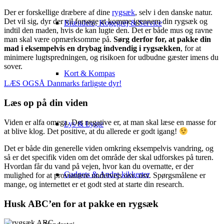
Der er forskellige dræbere af dine
rygsæk
, selv i den danske natur.
Det vil sig, dyr der vil forsøge at komme igennem din rygsæk og
Brændere, Kogegrej & Service
indtil den maden, hvis de kan lugte den. Det er både mus og ravne
man skal være opmærksomme på.
Sørg derfor for, at pakke din
mad i eksempelvis en drybag indvendig i rygsækken
, for at
minimere lugtspredningen, og risikoen for udbudne gæster imens du
sover.
Kort & Kompas
LÆS OGSÅ Danmarks farligste dyr!
Læs op på din viden
Viden er alfa omega. Det negative er, at man skal læse en masse for
Lys & Lygte
at blive klog. Det positive, at du allerede er godt igang!
Det er både din generelle viden omkring eksempelvis vandring, og
så er det specifik viden om det område der skal udforskes på turen.
Hvordan får du vand på vejen, hvor kan du overnatte, er der
Gadgets & Andre kikkerter
mulighed for at proviantere undervejs osv. osv. Spørgsmålene er
mange, og internettet er et godt sted at starte din research.
Husk ABC’en for at pakke en rygsæk