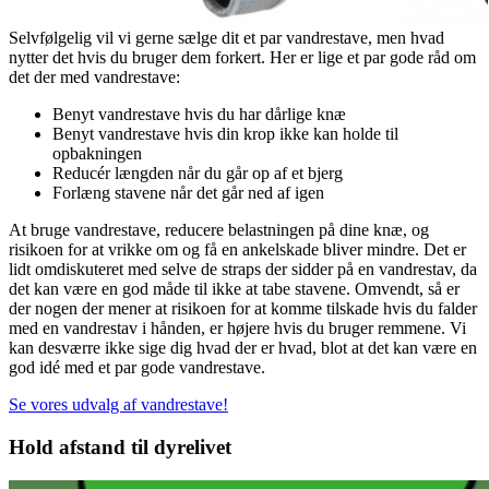
Selvfølgelig vil vi gerne sælge dit et par vandrestave, men hvad
nytter det hvis du bruger dem forkert. Her er lige et par gode råd om
det der med vandrestave:
Benyt vandrestave hvis du har dårlige knæ
Benyt vandrestave hvis din krop ikke kan holde til
opbakningen
Reducér længden når du går op af et bjerg
Forlæng stavene når det går ned af igen
At bruge vandrestave, reducere belastningen på dine knæ, og
risikoen for at vrikke om og få en ankelskade bliver mindre. Det er
lidt omdiskuteret med selve de straps der sidder på en vandrestav, da
det kan være en god måde til ikke at tabe stavene. Omvendt, så er
der nogen der mener at risikoen for at komme tilskade hvis du falder
med en vandrestav i hånden, er højere hvis du bruger remmene. Vi
kan desværre ikke sige dig hvad der er hvad, blot at det kan være en
god idé med et par gode vandrestave.
Se vores udvalg af vandrestave!
Hold afstand til dyrelivet