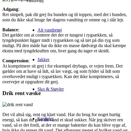
Vandretøj
Adgang
:
Ret simpelt, pak dit grej fra bunden og til toppen, med det i bunden,
som du ikke skal bruge før dagens vandring er omme og i slår lejr.
Balance
:
Alt vandretøj
Det gælder om at centrere det der er tungest i rygsækken, så
tyngdepunktet ligger midt i rygsækken og så tæt på din ryg som
muligt. På den måde har du ikke en masse dødvægt du skal kæmpe
ekstra med tyngdekraften om, hver gang du tager et skridt.
Jakker
Compression
:
At komprimere sit grej i for eksempel drybags, er vejen frem. Det
gælder om at have så lidt, så lav vægt, og som fylder så lidt som
overhovedet muligt i rygsækken. Kan det ikke komprimeres, så
overvejer at opgradere dit grej.
Sko & Støvler
Drik rent væske
Det vil altså sig, rent og klart vand. Har du brug for noget hurtig
Sandaler
energi, så kan du give dit vand et skud sukker. Når jeg skriver ren
vand, så er det fordi, at der er mange bakterier du kan blive syge af,
hvis ikke du renser dit vand. Det afhænger meget af hvilket vand og