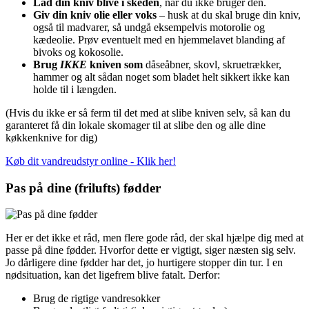
Lad din kniv blive i skeden
, når du ikke bruger den.
Giv din kniv olie eller voks
– husk at du skal bruge din kniv,
også til madvarer, så undgå eksempelvis motorolie og
kædeolie. Prøv eventuelt med en hjemmelavet blanding af
bivoks og kokosolie.
Brug
IKKE
kniven som
dåseåbner, skovl, skruetrækker,
hammer og alt sådan noget som bladet helt sikkert ikke kan
holde til i længden.
(Hvis du ikke er så ferm til det med at slibe kniven selv, så kan du
garanteret få din lokale skomager til at slibe den og alle dine
køkkenknive for dig)
Køb dit vandreudstyr online - Klik her!
Pas på dine (frilufts) fødder
Her er det ikke et råd, men flere gode råd, der skal hjælpe dig med at
passe på dine fødder. Hvorfor dette er vigtigt, siger næsten sig selv.
Jo dårligere dine fødder har det, jo hurtigere stopper din tur. I en
nødsituation, kan det ligefrem blive fatalt. Derfor:
Brug de rigtige vandresokker