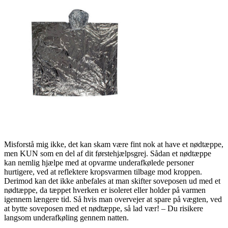
Misforstå mig ikke, det kan skam være fint nok at have et nødtæppe,
men KUN som en del af dit førstehjælpsgrej. Sådan et nødtæppe
kan nemlig hjælpe med at opvarme underafkølede personer
hurtigere, ved at reflektere kropsvarmen tilbage mod kroppen.
Derimod kan det ikke anbefales at man skifter soveposen ud med et
nødtæppe, da tæppet hverken er isoleret eller holder på varmen
igennem længere tid. Så hvis man overvejer at spare på vægten, ved
at bytte soveposen med et nødtæppe, så lad vær! – Du risikere
langsom underafkøling gennem natten.