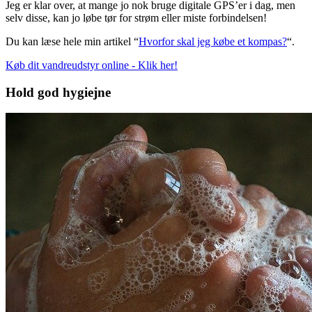
Jeg er klar over, at mange jo nok bruge digitale GPS’er i dag, men
selv disse, kan jo løbe tør for strøm eller miste forbindelsen!
Du kan læse hele min artikel “
Hvorfor skal jeg købe et kompas?
“.
Køb dit vandreudstyr online - Klik her!
Hold god hygiejne