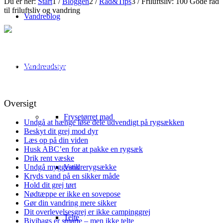
Du er her:
Start
1
/
Bloggen
2
/
Råd&Tips
3
/
Friluftsliv: 100 Gode råd
til friluftsliv og vandring
Vandreblog
Friluftsliv: 100 Gode råd til
friluftsliv og vandring
Advarsel: risikoen for at du gør noget forkert i dag er høj, og
Vandreudstyr
chancen for at du lærer noget ved at læse denne artikel med 100
gode råd til friluftslivet er derfor stor!
Oversigt
Frysetørret mad
Undgå at hænge løse dele udvendigt på rygsækken
Beskyt dit grej mod dyr
Læs op på din viden
Husk ABC’en for at pakke en rygsæk
Drik rent væske
Vandrerygsække
Undgå myggestik
Kryds vand på en sikker måde
Hold dit grej tørt
Nødtæppe er ikke en sovepose
Gør din vandring mere sikker
Dit overlevelsesgrej er ikke campinggrej
Telte
Bivibags er smarte – men ikke telte