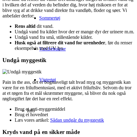
i hvilken del af verden du befinder dig, hvor høj risikoen er for at
blive syg af at drikke vand direkte fra vandløb, floder og søer. Vi
anbefaler derfor:
Sommertøj
Rens altid
dit vand.
Undgå vand fra kilder hvor der er mange dyr der urinere m.m.
Undgå vand fra små, stillestående kilder.
Husk også at filtrere dit vand for urenheder
, før du renser
eksempelvis med UV lys.
Vandrebukser
Undgå myggestik
Vintertøj
Pain in the ass, det er bogstaveligt talt hvad myg og myggestik kan
være for en friluftsentusiast, med et aktivt friluftsliv. Selvom du tror
at et røgen fra et mål skræmmer myggene, så bliver du nok også
røgforgiftet før det har en reel effekt.
Brug et anti-myggemiddel
Info
Brug et hovednet
Læs vores artikel:
Sådan undgår du myggestik
Kryds vand på en sikker måde