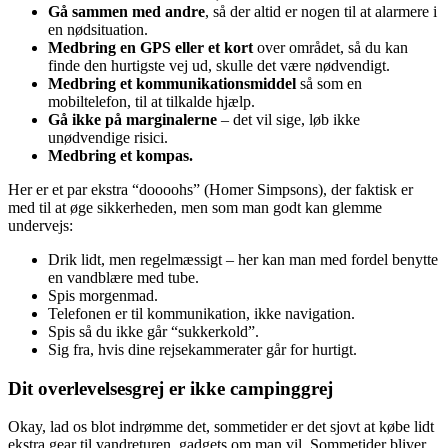
Gå sammen med andre
, så der altid er nogen til at alarmere i
en nødsituation.
Medbring en GPS eller et kort
over området, så du kan
finde den hurtigste vej ud, skulle det være nødvendigt.
Medbring et kommunikationsmiddel
så som en
mobiltelefon, til at tilkalde hjælp.
Gå ikke på marginalerne
– det vil sige, løb ikke
unødvendige risici.
Medbring et kompas.
Her er et par ekstra “doooohs” (Homer Simpsons), der faktisk er
med til at øge sikkerheden, men som man godt kan glemme
undervejs:
Drik lidt, men regelmæssigt – her kan man med fordel benytte
en vandblære med tube.
Spis morgenmad.
Telefonen er til kommunikation, ikke navigation.
Spis så du ikke går “sukkerkold”.
Sig fra, hvis dine rejsekammerater går for hurtigt.
Dit overlevelsesgrej er ikke campinggrej
Okay, lad os blot indrømme det, sommetider er det sjovt at købe lidt
ekstra gear til vandreturen, gadgets om man vil. Sommetider bliver