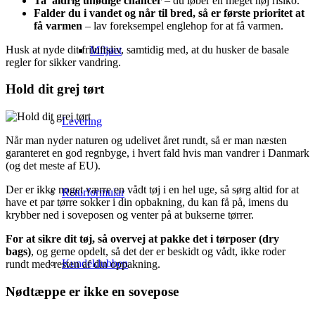
Ta’ aldrig unødige chancer
– du løber en meget høj risiko.
Falder du i vandet og når til bred, så er første prioritet at
få varmen
– lav foreksempel englehop for at få varmen.
Husk at nyde dit friluftsliv, samtidig med, at du husker de basale
Miljøet
regler for sikker vandring.
Hold dit grej tørt
Levering
Når man nyder naturen og udelivet året rundt, så er man næsten
garanteret en god regnbyge, i hvert fald hvis man vandrer i Danmark
(og det meste af EU).
Der er ikke noget værre en vådt tøj i en hel uge, så sørg altid for at
Returformular
have et par tørre sokker i din opbakning, du kan få på, imens du
krybber ned i soveposen og venter på at bukserne tørrer.
For at sikre dit tøj, så overvej at pakke det i tørposer (dry
bags)
, og gerne opdelt, så det der er beskidt og vådt, ikke roder
Kundeklubben
rundt med resten af din oppakning.
Nødtæppe er ikke en sovepose