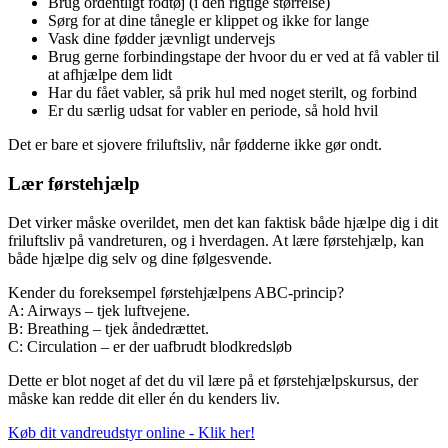
Brug ordentligt fodtøj (i den rigtige størrelse)
Sørg for at dine tånegle er klippet og ikke for lange
Vask dine fødder jævnligt undervejs
Brug gerne forbindingstape der hvoor du er ved at få vabler til
at afhjælpe dem lidt
Har du fået vabler, så prik hul med noget sterilt, og forbind
Er du særlig udsat for vabler en periode, så hold hvil
Det er bare et sjovere friluftsliv, når fødderne ikke gør ondt.
Lær førstehjælp
Det virker måske overildet, men det kan faktisk både hjælpe dig i dit
friluftsliv på vandreturen, og i hverdagen. At lære førstehjælp, kan
både hjælpe dig selv og dine følgesvende.
Kender du foreksempel førstehjælpens ABC-princip?
A: Airways – tjek luftvejene.
B: Breathing – tjek åndedrættet.
C: Circulation – er der uafbrudt blodkredsløb
Dette er blot noget af det du vil lære på et førstehjælpskursus, der
måske kan redde dit eller én du kenders liv.
Køb dit vandreudstyr online - Klik her!