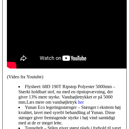
(Video fra Youtube)
Flysheet: 68D 190T Ripstop Polyester 5000mm –
Stærkt holdbart stof, nu med en ripstopvævning, der
giver 13% mere styrke. Vandsøjletrykket er på 5000
mm.Læs mere om vandsøjletryk
her
Yunan Eco legeringsstænger – Stænger i ekstrem høj
kvalitet, lavet med syrefri behandling af Yunan. Disse
stænger giver fremragende styrke i høj vind samtidigt
med at de er meget lette.
Tunneltelt – Stilen giver størst plads i forhold til vægt