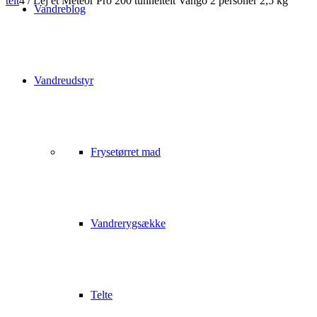
telt
4
/
Lej et Meteor Pro 200 tunneltelt Vango 2 personer 2,5 kg
Vandreblog
Vandreudstyr
Frysetørret mad
Vandrerygsække
Telte