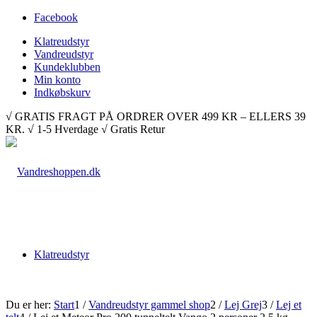
Facebook
Klatreudstyr
Vandreudstyr
Kundeklubben
Min konto
Indkøbskurv
√ GRATIS FRAGT PÅ ORDRER OVER 499 KR – ELLERS 39
KR. √ 1-5 Hverdage √ Gratis Retur
Klatreudstyr
Du er her:
Start
1
/
Vandreudstyr gammel shop
2
/
Lej Grej
3
/
Lej et