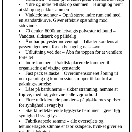
Ydre og indre telt slås op sammen – Hurtigt og nemt
at slå op og pakke sammen
Vinklede stænger – Opnå større indre rum end med
en standardkurve. Giver effektiv spænding mod
sidevinde
70 denier, 6000mm letvægts polyester teltbund –
Vandtæt, slidstærk og pålidelig
Åndbar polyester indvendigt – Tillader kondens at
passere igennem, for en behagelig nats søvn
Udluftning ved dør – Åbn fra toppen for at ventilere
forteltet
Indre lommer – Praktisk placerede lommer til
organisering af vigtige genstande
Fast pack telttaske – Overdimensioneret åbning til
nem pakning og kompressionstropper til kontrol af
pakningsstørrelse
Låse på bardunerne – sikker stramning, nemme at
frigive, med høj ydeevne i alle vejrforhold
Flere reflekterende punkter – på pløkkernes spidser
for synlighed i svagt lys
Stærkt reflekterende højstyrke barduner – giver høj
synlighed i svagt lys
Fabrikstapede sømme – alle oversejlets og
teltunderlagets sømme er fabrikstapede, hvilket giver en
vandfast lukning