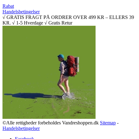
Rabat
Handelsbetingelser
√ GRATIS FRAGT PÅ ORDRER OVER 499 KR – ELLERS 39
KR. √ 1-5 Hverdage √ Gratis Retur
©Alle rettigheder forbeholdes Vandreshoppen.dk
Sitemap
-
Handelsbetingelser
Facebook