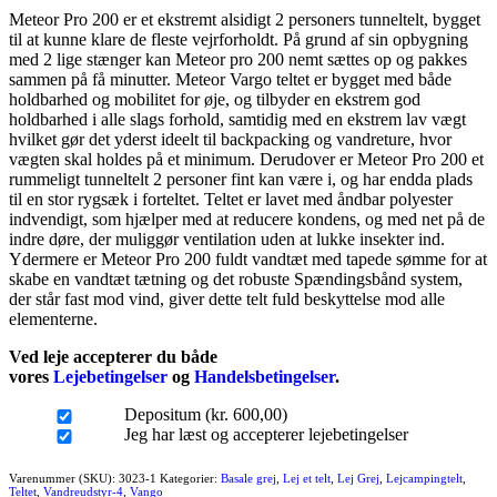
Meteor Pro 200 er et ekstremt alsidigt 2 personers tunneltelt, bygget
til at kunne klare de fleste vejrforholdt. På grund af sin opbygning
med 2 lige stænger kan Meteor pro 200 nemt sættes op og pakkes
sammen på få minutter. Meteor Vargo teltet er bygget med både
holdbarhed og mobilitet for øje, og tilbyder en ekstrem god
holdbarhed i alle slags forhold, samtidig med en ekstrem lav vægt
hvilket gør det yderst ideelt til backpacking og vandreture, hvor
vægten skal holdes på et minimum. Derudover er Meteor Pro 200 et
rummeligt tunneltelt 2 personer fint kan være i, og har endda plads
til en stor rygsæk i forteltet. Teltet er lavet med åndbar polyester
indvendigt, som hjælper med at reducere kondens, og med net på de
indre døre, der muliggør ventilation uden at lukke insekter ind.
Ydermere er Meteor Pro 200 fuldt vandtæt med tapede sømme for at
skabe en vandtæt tætning og det robuste Spændingsbånd system,
der står fast mod vind, giver dette telt fuld beskyttelse mod alle
elementerne.
Ved leje accepterer du både
vores
Lejebetingelser
og
Handelsbetingelser
.
Depositum (kr. 600,00)
Jeg har læst og accepterer lejebetingelser
Varenummer (SKU):
3023-1
Kategorier:
Basale grej
,
Lej et telt
,
Lej Grej
,
Lejcampingtelt
,
Teltet
,
Vandreudstyr-4
,
Vango