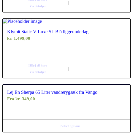
Vis detaljer
Klymit Static V Luxe SL Blå liggeunderlag
kr.
1.499,00
Tilføj til kurv
Vis detaljer
Lej En Sherpa 65 Liter vandrerygsæk fra Vango
Fra
kr.
349,00
Select options