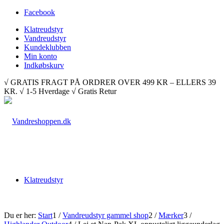
Facebook
Klatreudstyr
Vandreudstyr
Kundeklubben
Min konto
Indkøbskurv
√ GRATIS FRAGT PÅ ORDRER OVER 499 KR – ELLERS 39
KR. √ 1-5 Hverdage √ Gratis Retur
Klatreudstyr
Du er her:
Start
1
/
Vandreudstyr gammel shop
2
/
Mærker
3
/