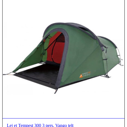
Lej et Tempest 300 3 pers. Vango telt