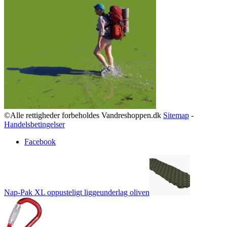
©Alle rettigheder forbeholdes Vandreshoppen.dk
Sitemap
-
Handelsbetingelser
Facebook
Nap-Pak XL oppusteligt liggeunderlag oliven