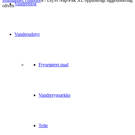
Highlander Outdoor
4
/
Lej et Nap-Pak XL oppusteligt liggeunderlag
Vandreblog
oliven
Vandreudstyr
Frysetørret mad
Vandrerygsække
Telte