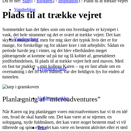
Du er her:
Start
1
/
Bloggen
2
/
Inspiration
3
/
Plads til at trække vejret
Vandreblog
Plads til at trække vejret
Sommetider kan det føles som om ens hverdagsliv er krympet i
vask, det hele strammer og det er svært at trække vejret. Det kan
Vandreudstyr
skyldes mange ting, men for mig sker det typisk hvis
der er for
mange, for forskellige og for uklare krav i mit arbejdsliv. Sådan en
periode havde jeg i vinter, og det blev efterhånden meget
påtrængende at komme ud på tur og få koblet af, genetableret
jordforbindelsen, få plads til at trække vejret helt ned maven. Med
en fast tur makker – min kollega Karen – og en fast aftale om en
Frysetørret mad
overnatning i det fri hver måned, var der heldigvis lys for enden af
tunnelen.
Planlægning af “microadventures”
Vandrerygsække
Når Karen og jeg planlægger vores microadventures har vi tit en idé
om, hvad de skal handle om. Det kan være at se stjerner, en
solopgang, nyde fuldmånen, det kan være noget bestemt mad vi vil
tilberede og spise eller, det kan være en bestemt aktivitet eller et sted
Telte