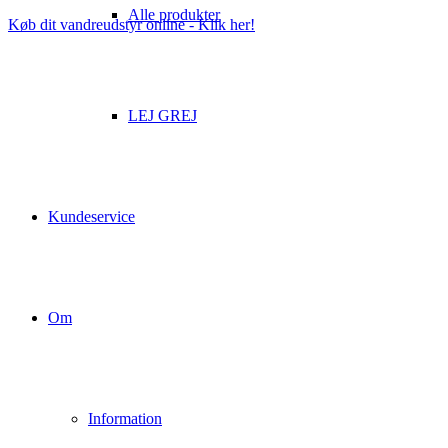
Alle produkter
Køb dit vandreudstyr online - Klik her!
LEJ GREJ
Kundeservice
Om
Information