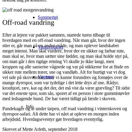
Sommertøj
Off-road vandring
Efter at lejren var pakket sammen, startede turen tilbage til
hverdagen med en off-road vandring. Når man går, hvor der ingen
stier er, går man på en anden måde, og man oplever landskabet
Vandrebukser
meget intenst. Man skal vurdere, hvor der en sikker og farbar rute,
man skal se, hvor man sætter sine fødder, og man skal holde styr på,
om man går i den rigtige retning Vi skulle jo ikke langt, men
kroppen og alle sanserne vågnede og var på stikkerne for at finde en
sikker rute mellem træer, sne og vandløb. Alt for hurtigt var vi dog
Vintertøj
vel ude på skovstierne, hvor vi kunne forundres og fornøjes over de
mange dyrespor, som var tydelige i det lette drys af sne. Rådyr,
kronhjort, ræv, kat og det der, det må vist da være grævling? Til sidst
var det eneste spor, som sås, sporet af en person i store gummistøvler
med ledsagende hund. De har været tidligt på færde i skoven.
Info
Pandekager og te under tarpen, off road vandring i vinterskoven og
dyrespor-safari. Alt dette har vi nået at opleve en morgen inden
arbejdstid. Hverdagseventyr gør hverdagen eventyrlig.
Skrevet af Mette Arleth, september 2018