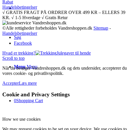
Rabat
Handelsbetingelser
√ GRATIS FRAGT PÅ ORDRER OVER 499 KR – ELLERS 39
KR. √ 1-5 Hverdage √ Gratis Retur
©Alle rettigheder forbeholdes Vandreshoppen.dk
Sitemap
-
Handelsbetingelser
Søg
Facebook
Hvad er trekking?
Julegaver til hende
Scroll to top
Menu
Menu
Når du besøger Vandreshoppen.dk og dets undersider, accepterer du
vores cookie- og privatlivspolitik.
Accepter
Læs mere
Cookie and Privacy Settings
0
Shopping Cart
How we use cookies
We may request cookies to be set on your device. We use cookies to