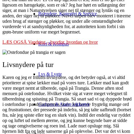
ligesom en hængekøje, som er ok? Jeg har hørt en udlægning der
siger, at man i Naturstyrelsen siger nej til stænger og lynlås og en
Brændere, Kogegrej & Service
anden, der siger nej til pløkker. Nuvel tarpen blev monteret i træerne
uden brug af stænger og pløkker, og under alle omstændigheder
vurderede vi at sandsynligheden for, at autoriteten kom forbi i sin
grøn-brune uniform var meget begrænset.
LÆS OGSÅ Vandring – hvorfor, hvordan og hvor
Kort & Kompas
Livsnydere på tur
Lys & Lygte
Karen og jeg er frilufts-livsnydere, og det betyder også, at vi altid
prioriterer at spise lækker mad på vores ture. Lækker mad kan godt
være meget nemt at tilberede, også på Trangia. Denne aften stod
menuen på ostefondue. Hvilket viste sig at være meget velegnet til
tilberedning og spisning på Trangia. Så snart sad vi og dyppede brød
Gadgets & Andre kikkerter
i ostefondue i pandelampernes skær. Jeg havde frygtelig mange ord
og frustrationer, der pressede på indefra, så jeg talte uafbrudt (bortset
fra, når jeg spiste eller tog en slurk vin). Indtil der endelig var ryddet
op og luftet ud mellem ørerne, og jeg kunne begynde bare at sidde
og tage omgivelserne og roen ind. Lade nuet opsluge mig. Slå
hjernen lidt fra og lade sanserne gå på oplevelse. Det var det vi kom