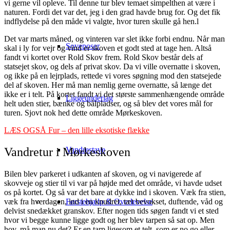
vi gerne vil opleve. Til denne tur blev temaet simpelthen at være i
naturen. Fordi det var det, jeg i den grad havde brug for. Og det fik
indflydelse på den måde vi valgte, hvor turen skulle gå hen.l
Det var marts måned, og vinteren var slet ikke forbi endnu. Når man
Soveposer
skal i ly for vejr og vind er skoven et godt sted at tage hen. Altså
fandt vi kortet over Rold Skov frem. Rold Skov består dels af
statsejet skov, og dels af privat skov. Da vi ville overnatte i skoven,
og ikke på en lejrplads, rettede vi vores søgning mod den statsejede
del af skoven. Her må man nemlig gerne overnatte, så længe det
ikke er i telt. På kortet fandt vi det største sammenhængende område
Liggeunderlag
helt uden stier, bænke og bålpladser, og så blev det vores mål for
turen. Sjovt nok hed dette område Mørkeskoven.
LÆS OGSÅ Fur – den lille eksotiske flække
Vandretur i Mørkeskoven
Vandrestave
Bilen blev parkeret i udkanten af skoven, og vi navigerede af
skovveje og stier til vi var på højde med det område, vi havde udset
os på kortet. Og så var det bare at dykke ind i skoven. Væk fra stien,
væk fra hverdagen, ind i en knudret, tæt bevokset, duftende, våd og
Førstehjælp & Overlevelse
delvist snedækket granskov. Efter nogen tids søgen fandt vi et sted
hvor vi begge kunne ligge godt og her blev tarpen så sat op. Men
hov, må man nu det? Er en tarp ligesom et telt, som er no go eller