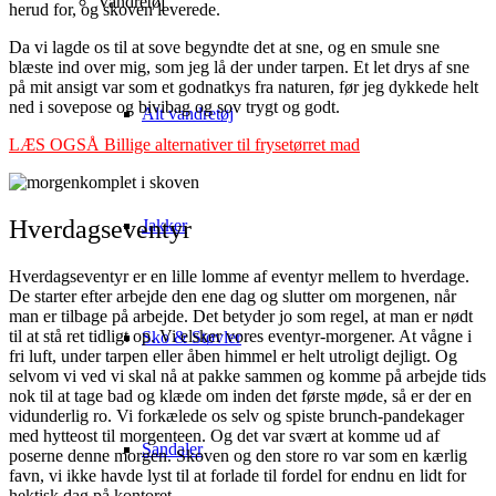
Vandretøj
herud for, og skoven leverede.
Da vi lagde os til at sove begyndte det at sne, og en smule sne
blæste ind over mig, som jeg lå der under tarpen. Et let drys af sne
på mit ansigt var som et godnatkys fra naturen, før jeg dykkede helt
ned i sovepose og bivibag og sov trygt og godt.
Alt vandretøj
LÆS OGSÅ Billige alternativer til frysetørret mad
Hverdagseventyr
Jakker
Hverdagseventyr er en lille lomme af eventyr mellem to hverdage.
De starter efter arbejde den ene dag og slutter om morgenen, når
man er tilbage på arbejde. Det betyder jo som regel, at man er nødt
til at stå ret tidligt op. Vi elsker vores eventyr-morgener. At vågne i
Sko & Støvler
fri luft, under tarpen eller åben himmel er helt utroligt dejligt. Og
selvom vi ved vi skal nå at pakke sammen og komme på arbejde tids
nok til at tage bad og klæde om inden det første møde, så er der en
vidunderlig ro. Vi forkælede os selv og spiste brunch-pandekager
med hytteost til morgenteen. Og det var svært at komme ud af
Sandaler
poserne denne morgen. Skoven og den store ro var som en kærlig
favn, vi ikke havde lyst til at forlade til fordel for endnu en lidt for
hektisk dag på kontoret.