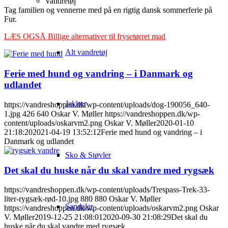
Vandretøj
Tag familien og vennerne med på en rigtig dansk sommerferie på
Fur.
LÆS OGSÅ Billige alternativer til frysetørret mad
Alt vandretøj
Ferie med hund og vandring – i Danmark og
udlandet
Jakker
https://vandreshoppen.dk/wp-content/uploads/dog-190056_640-
1.jpg
426
640
Oskar V. Møller
https://vandreshoppen.dk/wp-
content/uploads/oskarvm2.png
Oskar V. Møller
2020-01-10
21:18:20
2021-04-19 13:52:12
Ferie med hund og vandring – i
Danmark og udlandet
Sko & Støvler
Det skal du huske når du skal vandre med rygsæk
https://vandreshoppen.dk/wp-content/uploads/Trespass-Trek-33-
liter-rygsæk-rød-10.jpg
880
880
Oskar V. Møller
Sandaler
https://vandreshoppen.dk/wp-content/uploads/oskarvm2.png
Oskar
V. Møller
2019-12-25 21:08:01
2020-09-30 21:08:29
Det skal du
huske når du skal vandre med rygsæk