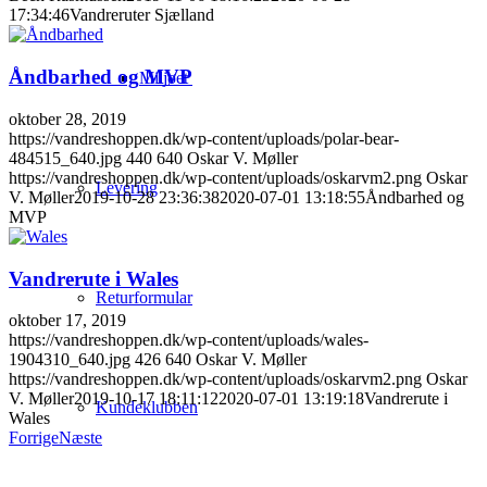
17:34:46
Vandreruter Sjælland
Åndbarhed og MVP
Miljøet
oktober 28, 2019
https://vandreshoppen.dk/wp-content/uploads/polar-bear-
484515_640.jpg
440
640
Oskar V. Møller
https://vandreshoppen.dk/wp-content/uploads/oskarvm2.png
Oskar
Levering
V. Møller
2019-10-28 23:36:38
2020-07-01 13:18:55
Åndbarhed og
MVP
Vandrerute i Wales
Returformular
oktober 17, 2019
https://vandreshoppen.dk/wp-content/uploads/wales-
1904310_640.jpg
426
640
Oskar V. Møller
https://vandreshoppen.dk/wp-content/uploads/oskarvm2.png
Oskar
V. Møller
2019-10-17 18:11:12
2020-07-01 13:19:18
Vandrerute i
Kundeklubben
Wales
Forrige
Næste