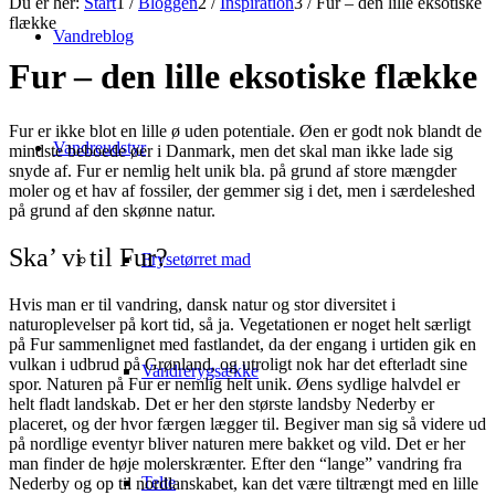
Du er her:
Start
1
/
Bloggen
2
/
Inspiration
3
/
Fur – den lille eksotiske
flække
Vandreblog
Fur – den lille eksotiske flække
Fur er ikke blot en lille ø uden potentiale. Øen er godt nok blandt de
Vandreudstyr
mindste beboede øer i Danmark, men det skal man ikke lade sig
snyde af. Fur er nemlig helt unik bla. på grund af store mængder
moler og et hav af fossiler, der gemmer sig i det, men i særdeleshed
på grund af den skønne natur.
Ska’ vi til Fur?
Frysetørret mad
Hvis man er til vandring, dansk natur og stor diversitet i
naturoplevelser på kort tid, så ja. Vegetationen er noget helt særligt
på Fur sammenlignet med fastlandet, da der engang i urtiden gik en
vulkan i udbrud på Grønland, og utroligt nok har det efterladt sine
Vandrerygsække
spor. Naturen på Fur er nemlig helt unik. Øens sydlige halvdel er
helt fladt landskab. Det er her den største landsby Nederby er
placeret, og der hvor færgen lægger til. Begiver man sig så videre ud
på nordlige eventyr bliver naturen mere bakket og vild. Det er her
man finder de høje molerskrænter. Efter den “lange” vandring fra
Telte
Nederby og op til nordlanskabet, kan det være tiltrængt med en lille