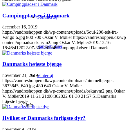
Campingpladser i Danmark
Sommertøj
december 16, 2019
https://vandreshoppen.dk/wp-content/uploads/Soul-200-telt-fra-
Vango-6.jpg
800
700
Oskar V. Møller
https://vandreshoppen.dk/wp-
content/uploads/oskarvm2.png
Oskar V. Møller
2019-12-16
Vandrebukser
18:46:41
2022-01-30 22:00:49
Campingpladser i Danmark
Danmarks højeste bjerge
november 21, 2019
Vintertøj
https://vandreshoppen.dk/wp-content/uploads/himmelbjerget-
3633645_640.jpg
480
640
Oskar V. Møller
https://vandreshoppen.dk/wp-content/uploads/oskarvm2.png
Oskar
V. Møller
2019-11-21 21:00:36
2022-01-30 21:57:51
Danmarks
højeste bjerge
Info
Hvilket er Danmarks farligste dyr?
november 9, 2019