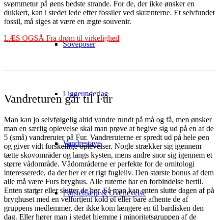
svømmetur på øens bedste strande. For de, der ikke ønsker en
dukkert, kan i stedet lede efter fossiler ved skrænterne. Et selvfundet
fossil, må siges at være en ægte souvenir.
LÆS OGSÅ Fra drøm til virkelighed
Soveposer
Liggeunderlag
Vandreturen går til Fur
Man kan jo selvfølgelig altid vandre rundt på må og få, men ønsker
man en særlig oplevelse skal man prøve at begive sig ud på en af de
5 (små) vandreruter på Fur. Vandreruterne er spredt ud på hele øen
Vandrestave
og giver vidt forskellige oplevelser. Nogle strækker sig igennem
tætte skovområder og langs kysten, mens andre snor sig igennem et
større vådområde. Vådområderne er perfekte for de ornitologi
interesserede, da der her er et rigt fugleliv. Den største bonus af dem
alle må være Furs bryghus. Alle ruterne har en forbindelse hertil.
Enten starter eller slutter de her. Så man kan enten slutte dagen af på
Førstehjælp & Overlevelse
bryghuset med en velfortjent kold øl eller bare afhente de af
gruppens medlemmer, der ikke kom længere en til bardisken den
dag. Eller hører man i stedet hjemme i minoritetsgruppen af de