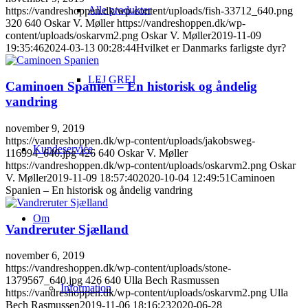
Alle produkter
https://vandreshoppen.dk/wp-content/uploads/fish-33712_640.png
320
640
Oskar V. Møller
https://vandreshoppen.dk/wp-
content/uploads/oskarvm2.png
Oskar V. Møller
2019-11-09
19:35:46
2024-03-13 00:28:44
Hvilket er Danmarks farligste dyr?
LEJ GREJ
Caminoen Spanien – En historisk og åndelig
vandring
november 9, 2019
https://vandreshoppen.dk/wp-content/uploads/jakobsweg-
Kundeservice
116994_640.jpg
426
640
Oskar V. Møller
https://vandreshoppen.dk/wp-content/uploads/oskarvm2.png
Oskar
V. Møller
2019-11-09 18:57:40
2020-10-04 12:49:51
Caminoen
Spanien – En historisk og åndelig vandring
Om
Vandreruter Sjælland
november 6, 2019
https://vandreshoppen.dk/wp-content/uploads/stone-
1379567_640.jpg
426
640
Ulla Bech Rasmussen
Information
https://vandreshoppen.dk/wp-content/uploads/oskarvm2.png
Ulla
Bech Rasmussen
2019-11-06 18:16:23
2020-06-28