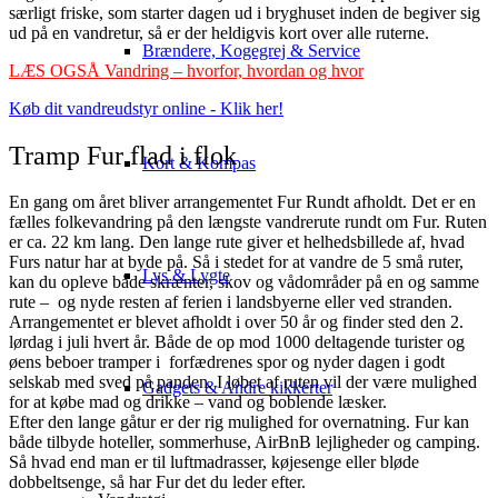
særligt friske, som starter dagen ud i bryghuset inden de begiver sig
ud på en vandretur, så er der heldigvis kort over alle ruterne.
Brændere, Kogegrej & Service
LÆS OGSÅ Vandring – hvorfor, hvordan og hvor
Køb dit vandreudstyr online - Klik her!
Tramp Fur flad i flok
Kort & Kompas
En gang om året bliver arrangementet Fur Rundt afholdt. Det er en
fælles folkevandring på den længste vandrerute rundt om Fur. Ruten
er ca. 22 km lang. Den lange rute giver et helhedsbillede af, hvad
Furs natur har at byde på. Så i stedet for at vandre de 5 små ruter,
Lys & Lygte
kan du opleve både skrænter, skov og vådområder på en og samme
rute – og nyde resten af ferien i landsbyerne eller ved stranden.
Arrangementet er blevet afholdt i over 50 år og finder sted den 2.
lørdag i juli hvert år. Både de op mod 1000 deltagende turister og
øens beboer tramper i forfædrenes spor og nyder dagen i godt
selskab med sved på panden. I løbet af ruten vil der være mulighed
Gadgets & Andre kikkerter
for at købe mad og drikke – vand og boblende læsker.
Efter den lange gåtur er der rig mulighed for overnatning. Fur kan
både tilbyde hoteller, sommerhuse, AirBnB lejligheder og camping.
Så hvad end man er til luftmadrasser, køjesenge eller bløde
dobbeltsenge, så har Fur det du leder efter.