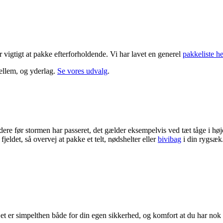
r vigtigt at pakke efterforholdende. Vi har lavet en generel
pakkeliste he
mellem, og yderlag.
Se vores udvalg
.
 videre før stormen har passeret, det gælder eksempelvis ved tæt tåge i hø
 fjeldet, så overvej at pakke et telt, nødshelter eller
bivibag
i din rygsæk
et er simpelthen både for din egen sikkerhed, og komfort at du har nok 