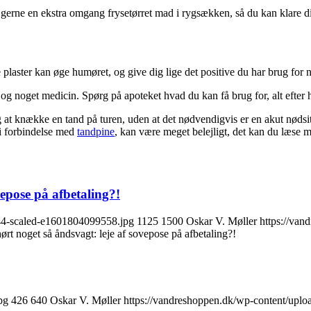
erne en ekstra omgang frysetørret mad i rygsækken, så du kan klare dig 
e plaster kan øge humøret, og give dig lige det positive du har brug for n
og noget medicin. Spørg på apoteket hvad du kan få brug for, alt efter h
dig at knække en tand på turen, uden at det nødvendigvis er en akut nød
i forbindelse med
tandpine
, kan være meget belejligt, det kan du læse
epose på afbetaling?!
44-scaled-e1601804099558.jpg
1125
1500
Oskar V. Møller
https://va
rt noget så åndsvagt: leje af sovepose på afbetaling?!
pg
426
640
Oskar V. Møller
https://vandreshoppen.dk/wp-content/upl