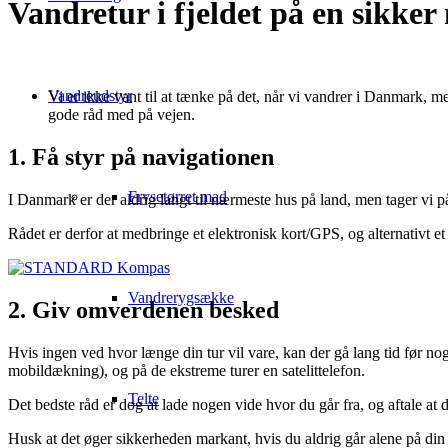
Vandretur i fjeldet på en sikke
Vandreudstyr
Vi er ikke vant til at tænke på det, når vi vandrer i Danmark, me
gode råd med på vejen.
1. Få styr på navigationen
Frysetørret mad
I Danmark er der aldrig langt til nærmeste hus på land, men tager vi p
Rådet er derfor at medbringe et elektronisk kort/GPS, og alternativt et
Vandrerygsække
2. Giv omverdenen besked
Hvis ingen ved hvor længe din tur vil vare, kan der gå lang tid før n
mobildækning), og på de ekstreme turer en satelittelefon.
Telte
Det bedste råd er dog at lade nogen vide hvor du går fra, og aftale at
Husk at det øger sikkerheden markant, hvis du aldrig går alene på din v