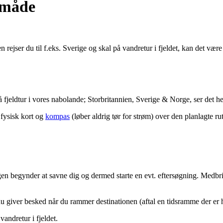
r måde
n rejser du til f.eks. Sverige og skal på vandretur i fjeldet, kan det vær
å fjeldtur i vores nabolande; Storbritannien, Sverige & Norge, ser det he
 fysisk kort og
kompas
(løber aldrig tør for strøm) over den planlagte rut
ogen begynder at savne dig og dermed starte en evt. eftersøgning. Medbr
 du giver besked når du rammer destinationen (aftal en tidsramme der er h
andretur i fjeldet.