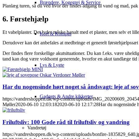
Brændere, Kogegrej & Service
Planlæg turen, så du ved hvor der findes adgang til vand og mad, pak g
6. Førstehjælp
Et vabelplaster. Det lyder måske banalt med et plaster, men selv et lill
Kort & Kompas
Derudover kan det anbefales at medbringe et generelt førstehjælpssæt 
Der findes flere forskellige akutsituationer. Du kan f.eks. være uhel
tand kan dog være voldsomt generende, hvorfor en akut tandlæge tid 
Lys & Lygte
Har du nogensinde hørt noget så åndsvagt: leje af sov
Gadgets & Andre kikkerter
https://vandreshoppen.dk/wp-content/uploads/IMG_20200609_2045
Møller
2020-06-10 12:03:18
2020-06-10 12:17:28
Har du nogensinde hø
Friluftsliv: 100 Gode råd til friluftsliv og vandring
Vandretøj
https://vandreshoppen.dk/wp-content/uploads/bonfire-1835829_640.j