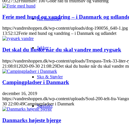
00:27:32
Friluftsliv: 100 Gode råd til friluftsliv og vandring
Ferie med hund og vandring – i Danmark og udland
Alt vandretøj
https://vandreshoppen.dk/wp-content/uploads/dog-190056_640-1.jpg
13:52:12
Ferie med hund og vandring – i Danmark og udlandet
Jakker
Det skal du huske når du skal vandre med rygsæk
https://vandreshoppen.dk/wp-content/uploads/Trespass-Trek-33-liter-
21:08:01
2020-09-30 21:08:29
Det skal du huske når du skal vandre 
Sko & Støvler
Campingpladser i Danmark
december 16, 2019
https://vandreshoppen.dk/wp-content/uploads/Soul-200-telt-fra-Vango
30 22:00:49
Campingpladser i Danmark
Sandaler
Danmarks højeste bjerge