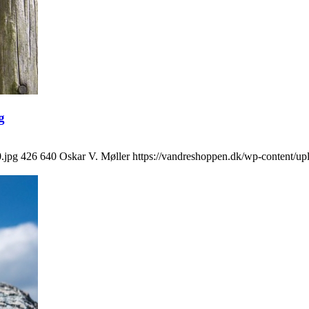
g
.jpg
426
640
Oskar V. Møller
https://vandreshoppen.dk/wp-content/u