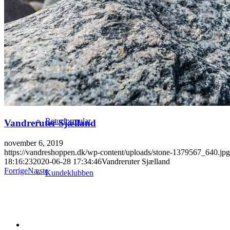
Miljøet
Levering
Returformular
Vandreruter Sjælland
november 6, 2019
https://vandreshoppen.dk/wp-content/uploads/stone-1379567_640.jpg
18:16:23
2020-06-28 17:34:46
Vandreruter Sjælland
Forrige
Næste
Kundeklubben