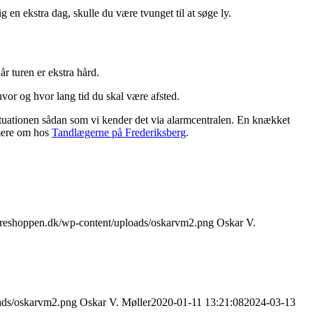
en ekstra dag, skulle du være tvunget til at søge ly.
år turen er ekstra hård.
vor og hvor lang tid du skal være afsted.
situationen sådan som vi kender det via alarmcentralen. En knækket
 mere om hos
Tandlægerne på Frederiksberg
.
ndreshoppen.dk/wp-content/uploads/oskarvm2.png
Oskar V.
oads/oskarvm2.png
Oskar V. Møller
2020-01-11 13:21:08
2024-03-13