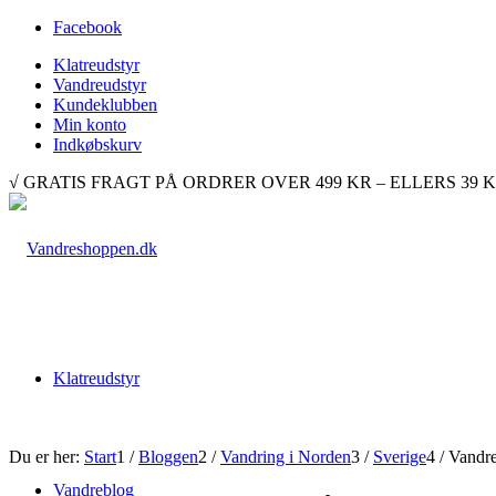
Facebook
Klatreudstyr
Vandreudstyr
Kundeklubben
Min konto
Indkøbskurv
√ GRATIS FRAGT PÅ ORDRER OVER 499 KR – ELLERS 39 KR. √ 
Klatreudstyr
Du er her:
Start
1
/
Bloggen
2
/
Vandring i Norden
3
/
Sverige
4
/
Vandre
Vandreblog