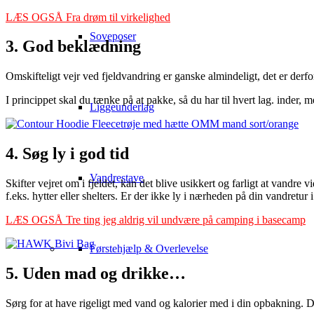
LÆS OGSÅ Fra drøm til virkelighed
Soveposer
3. God beklædning
Omskifteligt vejr ved fjeldvandring er ganske almindeligt, det er derfo
I princippet skal du tænke på at pakke, så du har til hvert lag. inder, 
Liggeunderlag
4. Søg ly i god tid
Vandrestave
Skifter vejret om i fjeldet, kan det blive usikkert og farligt at vandre
f.eks. hytter eller shelters. Er der ikke ly i nærheden på din vandretur i
LÆS OGSÅ Tre ting jeg aldrig vil undvære på camping i basecamp
Førstehjælp & Overlevelse
5. Uden mad og drikke…
Sørg for at have rigeligt med vand og kalorier med i din opbakning. D