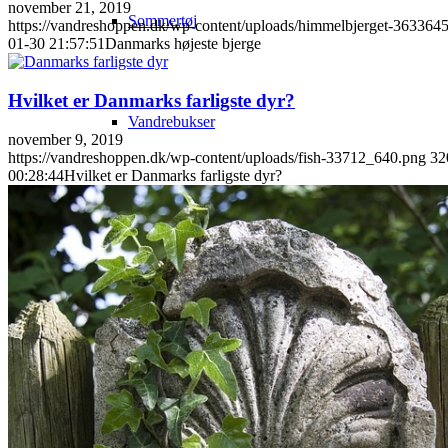
november 21, 2019
Sommertøj
https://vandreshoppen.dk/wp-content/uploads/himmelbjerget-363364
01-30 21:57:51
Danmarks højeste bjerge
Hvilket er Danmarks farligste dyr?
Vandrebukser
november 9, 2019
https://vandreshoppen.dk/wp-content/uploads/fish-33712_640.png
32
00:28:44
Hvilket er Danmarks farligste dyr?
Vintertøj
Info
Alle produkter