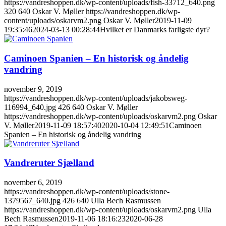
https://vandreshoppen.dk/wp-content/uploads/fish-33712_640.png
320
640
Oskar V. Møller
https://vandreshoppen.dk/wp-
content/uploads/oskarvm2.png
Oskar V. Møller
2019-11-09
19:35:46
2024-03-13 00:28:44
Hvilket er Danmarks farligste dyr?
Caminoen Spanien – En historisk og åndelig
vandring
november 9, 2019
https://vandreshoppen.dk/wp-content/uploads/jakobsweg-
116994_640.jpg
426
640
Oskar V. Møller
https://vandreshoppen.dk/wp-content/uploads/oskarvm2.png
Oskar
V. Møller
2019-11-09 18:57:40
2020-10-04 12:49:51
Caminoen
Spanien – En historisk og åndelig vandring
Vandreruter Sjælland
november 6, 2019
https://vandreshoppen.dk/wp-content/uploads/stone-
1379567_640.jpg
426
640
Ulla Bech Rasmussen
https://vandreshoppen.dk/wp-content/uploads/oskarvm2.png
Ulla
Bech Rasmussen
2019-11-06 18:16:23
2020-06-28