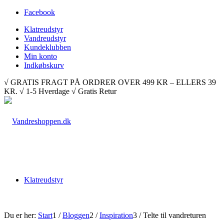
Facebook
Klatreudstyr
Vandreudstyr
Kundeklubben
Min konto
Indkøbskurv
√ GRATIS FRAGT PÅ ORDRER OVER 499 KR – ELLERS 39
KR. √ 1-5 Hverdage √ Gratis Retur
Klatreudstyr
Du er her:
Start
1
/
Bloggen
2
/
Inspiration
3
/
Telte til vandreturen