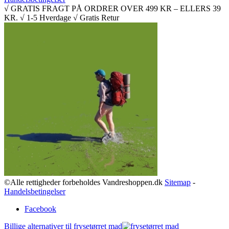
√ GRATIS FRAGT PÅ ORDRER OVER 499 KR – ELLERS 39
KR. √ 1-5 Hverdage √ Gratis Retur
©Alle rettigheder forbeholdes Vandreshoppen.dk
Sitemap
-
Handelsbetingelser
Facebook
Billige alternativer til frysetørret mad