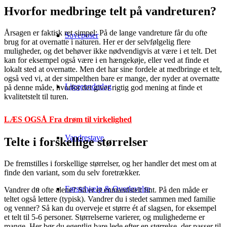
Hvorfor medbringe telt på vandreturen?
Årsagen er faktisk ret simpel: På de lange vandreture får du ofte
Soveposer
brug for at overnatte i naturen. Her er der selvfølgelig flere
muligheder, og det behøver ikke nødvendigvis at være i et telt. Det
kan for eksempel også være i en hængekøje, eller ved at finde et
lokalt sted at overnatte. Men det har sine fordele at medbringe et telt,
også ved vi, at der simpelthen bare er mange, der nyder at overnatte
Liggeunderlag
på denne måde, hvorfor det giver rigtig god mening at finde et
kvalitetstelt til turen.
LÆS OGSÅ Fra drøm til virkelighed
Vandrestave
Telte i forskellige størrelser
De fremstilles i forskellige størrelser, og her handler det mest om at
finde den variant, som du selv foretrækker.
Førstehjælp & Overlevelse
Vandrer du ofte alene? Så er et enmandstelt fint. På den måde er
teltet også lettere (typisk). Vandrer du i stedet sammen med familie
og venner? Så kan du overveje et større ét af slagsen, for eksempel
et telt til 5-6 personer. Størrelserne varierer, og mulighederne er
mange. Her bør du egentlig bare lede efter en størrelse, der passer til