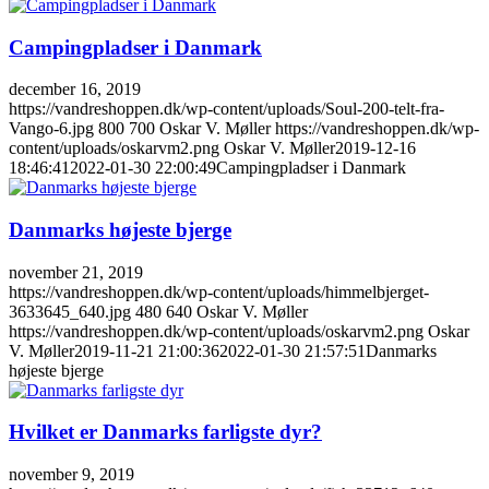
Campingpladser i Danmark
december 16, 2019
https://vandreshoppen.dk/wp-content/uploads/Soul-200-telt-fra-
Vango-6.jpg
800
700
Oskar V. Møller
https://vandreshoppen.dk/wp-
content/uploads/oskarvm2.png
Oskar V. Møller
2019-12-16
18:46:41
2022-01-30 22:00:49
Campingpladser i Danmark
Danmarks højeste bjerge
november 21, 2019
https://vandreshoppen.dk/wp-content/uploads/himmelbjerget-
3633645_640.jpg
480
640
Oskar V. Møller
https://vandreshoppen.dk/wp-content/uploads/oskarvm2.png
Oskar
V. Møller
2019-11-21 21:00:36
2022-01-30 21:57:51
Danmarks
højeste bjerge
Hvilket er Danmarks farligste dyr?
november 9, 2019