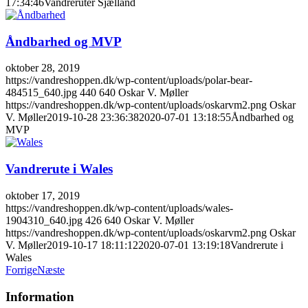
17:34:46
Vandreruter Sjælland
Åndbarhed og MVP
oktober 28, 2019
https://vandreshoppen.dk/wp-content/uploads/polar-bear-
484515_640.jpg
440
640
Oskar V. Møller
https://vandreshoppen.dk/wp-content/uploads/oskarvm2.png
Oskar
V. Møller
2019-10-28 23:36:38
2020-07-01 13:18:55
Åndbarhed og
MVP
Vandrerute i Wales
oktober 17, 2019
https://vandreshoppen.dk/wp-content/uploads/wales-
1904310_640.jpg
426
640
Oskar V. Møller
https://vandreshoppen.dk/wp-content/uploads/oskarvm2.png
Oskar
V. Møller
2019-10-17 18:11:12
2020-07-01 13:19:18
Vandrerute i
Wales
Forrige
Næste
Information