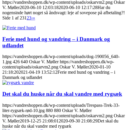
https://vandreshoppen.dk/wp-content/uploads/oskarvm2.png
Oskar
V. Møller
2020-06-10 12:03:18
2020-06-10 12:17:28
Har du
nogensinde hørt noget så åndsvagt: leje af sovepose på afbetaling?!
Side 1 af 23
1
2
3
›
»
Ferie med hund og vandring – i Danmark og
udlandet
https://vandreshoppen.dk/wp-content/uploads/dog-190056_640-
1.jpg
426
640
Oskar V. Møller
https://vandreshoppen.dk/wp-
content/uploads/oskarvm2.png
Oskar V. Møller
2020-01-10
21:18:20
2021-04-19 13:52:12
Ferie med hund og vandring – i
Danmark og udlandet
Det skal du huske når du skal vandre med rygsæk
https://vandreshoppen.dk/wp-content/uploads/Trespass-Trek-33-
liter-rygsæk-rød-10.jpg
880
880
Oskar V. Møller
https://vandreshoppen.dk/wp-content/uploads/oskarvm2.png
Oskar
V. Møller
2019-12-25 21:08:01
2020-09-30 21:08:29
Det skal du
huske når du skal vandre med rygsæk