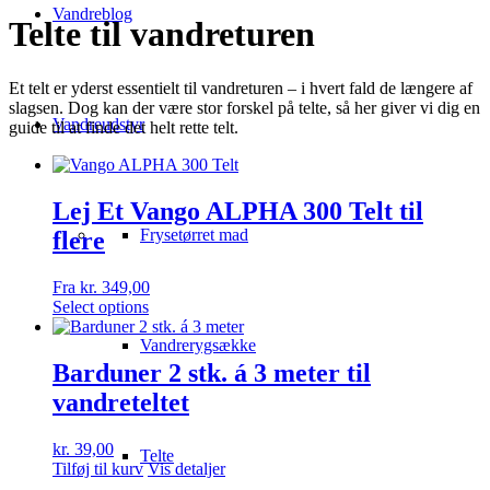
Vandreblog
Telte til vandreturen
Et telt er yderst essentielt til vandreturen – i hvert fald de længere af
slagsen. Dog kan der være stor forskel på telte, så her giver vi dig en
Vandreudstyr
guide til at finde det helt rette telt.
Lej Et Vango ALPHA 300 Telt til
Frysetørret mad
flere
Fra
kr.
349,00
Select options
Vandrerygsække
Barduner 2 stk. á 3 meter til
vandreteltet
kr.
39,00
Telte
Tilføj til kurv
Vis detaljer