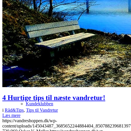
Miljøet
Levering
Returformular
4 Hurtige tips til næste vandretur!
Kundeklubben
i
Råd&Tips
,
Tips til Vandretur
Læs mere
https://vandreshoppen.dk/wp-
content/uploads/145043487_3685652244884404_850788239681397