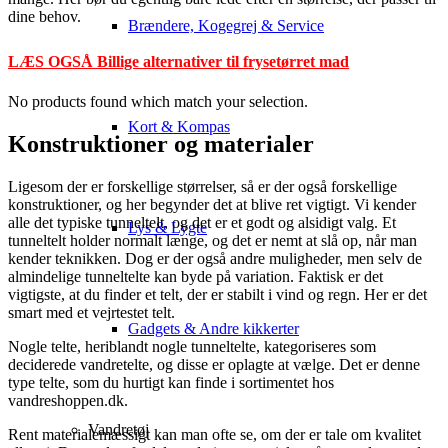
dine behov.
Brændere, Kogegrej & Service
LÆS OGSÅ Billige alternativer til frysetørret mad
No products found which match your selection.
Kort & Kompas
Konstruktioner og materialer
Ligesom der er forskellige størrelser, så er der også forskellige
konstruktioner, og her begynder det at blive ret vigtigt. Vi kender
alle det typiske tunneltelt, og det er et godt og alsidigt valg. Et
Lys & Lygte
tunneltelt holder normalt længe, og det er nemt at slå op, når man
kender teknikken. Dog er der også andre muligheder, men selv de
almindelige tunneltelte kan byde på variation. Faktisk er det
vigtigste, at du finder et telt, der er stabilt i vind og regn. Her er det
smart med et vejrtestet telt.
Gadgets & Andre kikkerter
Nogle telte, heriblandt nogle tunneltelte, kategoriseres som
deciderede vandretelte, og disse er oplagte at vælge. Det er denne
type telte, som du hurtigt kan finde i sortimentet hos
vandreshoppen.dk.
Vandretøj
Rent materialemæssigt kan man ofte se, om der er tale om kvalitet