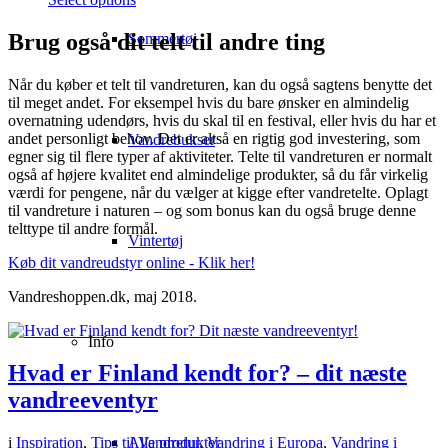
Brug også dit telt til andre ting
Sommertøj
Når du køber et telt til vandreturen, kan du også sagtens benytte det
til meget andet. For eksempel hvis du bare ønsker en almindelig
overnatning udendørs, hvis du skal til en festival, eller hvis du har et
andet personligt behov. Det er altså en rigtig god investering, som
Vandrebukser
egner sig til flere typer af aktiviteter. Telte til vandreturen er normalt
også af højere kvalitet end almindelige produkter, så du får virkelig
værdi for pengene, når du vælger at kigge efter vandretelte. Oplagt
til vandreture i naturen – og som bonus kan du også bruge denne
telttype til andre formål.
Vintertøj
Køb dit vandreudstyr online - Klik her!
Vandreshoppen.dk, maj 2018.
Info
Hvad er Finland kendt for? – dit næste
vandreeventyr
i
Inspiration
,
Tips til Vandretur
,
Vandring i Europa
,
Vandring i
Alle produkter