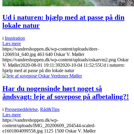
Ud i naturen: hjælp med at passe på din
lokale natur
i
Inspiration
Læs mere
https://vandreshoppen.dk/wp-content/uploads/deer-
1206934_640.jpg
463
640
Oskar V. Møller
https://vandreshoppen.dk/wp-content/uploads/oskarvm2.png
Oskar
V. Møller
2020-08-01 19:11:39
2020-10-04 11:52:55
Ud i naturen:
hjælp med at passe på din lokale natur
Har du nogensinde hørt noget så
åndsvagt: leje af sovepose på afbetaling?!
i
Pressemeddelelse
,
Råd&Tips
Læs mere
https://vandreshoppen.dk/wp-
content/uploads/IMG_20200609_204544-scaled-
e1601804099558.jpg
1125
1500
Oskar V. Møller