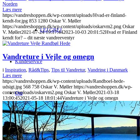
Norden
Læs mere
https://vandreshoppen.dk/wp-content/uploads/Hvad-er-finland-
kendt-for.jpg
853
1280
Oskar V. Møller
https://vandreshoppen.dk/wp-content/uploads/oskarvm2.png
Oskar
LEJ GREJ
V. Møller
2021-07-24 19:17:44
2023-10-03 20:01:52
Hvad er Finland
kendt for? – dit næste vandreeventyr
Vandreture i Vejle og omegn
Kundeservice
i
Inspiration
,
Råd&Tips
,
Tips til Vandretur
,
Vandring i Danmark
Læs mere
https://vandreshoppen.dk/wp-content/uploads/Randboel-hede-
udsigt.jpg
568
758
Oskar V. Møller
https://vandreshoppen.dk/wp-
content/uploads/oskarvm2.png
Oskar V. Møller
2021-03-18
Om
13:00:45
2021-05-18 18:01:44
Vandreture i Vejle og omegn
Information