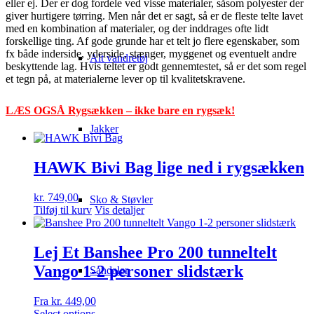
eller ej. Der er dog fordele ved visse materialer, såsom polyester der
giver hurtigere tørring. Men når det er sagt, så er de fleste telte lavet
med en kombination af materialer, og der inddrages ofte lidt
forskellige ting. Af gode grunde har et telt jo flere egenskaber, som
fx både inderside, yderside, stænger, myggenet og eventuelt andre
Alt vandretøj
beskyttende lag. Hvis teltet er godt gennemtestet, så er det som regel
et tegn på, at materialerne lever op til kvalitetskravene.
LÆS OGSÅ Rygsækken – ikke bare en rygsæk!
Jakker
HAWK Bivi Bag lige ned i rygsækken
kr.
749,00
Sko & Støvler
Tilføj til kurv
Vis detaljer
Lej Et Banshee Pro 200 tunneltelt
Vango 1-2 personer slidstærk
Sandaler
Fra
kr.
449,00
Select options