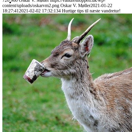
720
960
Oskar V. Møller
https://vandreshoppen.dk/wp-
content/uploads/oskarvm2.png
Oskar V. Møller
2021-01-22
18:27:41
2021-02-02 17:32:13
4 Hurtige tips til næste vandretur!
Søg
Menu
Menu
0
Shopping Cart